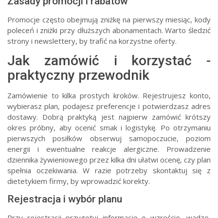
Zasady promocji i rabatów
Promocje często obejmują zniżkę na pierwszy miesiąc, kody
poleceń i zniżki przy dłuższych abonamentach. Warto śledzić
strony i newslettery, by trafić na korzystne oferty.
Jak zamówić i korzystać -
praktyczny przewodnik
Zamówienie to kilka prostych kroków. Rejestrujesz konto,
wybierasz plan, podajesz preferencje i potwierdzasz adres
dostawy. Dobrą praktyką jest najpierw zamówić krótszy
okres próbny, aby ocenić smak i logistykę. Po otrzymaniu
pierwszych posiłków obserwuj samopoczucie, poziom
energii i ewentualne reakcje alergiczne. Prowadzenie
dziennika żywieniowego przez kilka dni ułatwi ocenę, czy plan
spełnia oczekiwania. W razie potrzeby skontaktuj się z
dietetykiem firmy, by wprowadzić korekty.
Rejestracja i wybór planu
Przy rejestracji przygotuj informacje o wzroście, wadze,