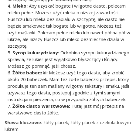
Mleko:
Aby uzyskać bogate i wilgotne ciasto, polecam
mleko pełne. Możesz użyć mleka o niższej zawartości
tłuszczu lub mleka bez nabiału w szczyptę, ale ciasto nie
będzie smakować tak bogate lub wilgotne. Możesz też
użyć maślanki. Polecam pełne mleko lub nawet pół na pół w
lukrze, ale niższy tłuszcz lub mleko bezmleczne działa w
szczyptę.
Syrop kukurydziany:
Odrobina syropu kukurydzianego
sprawia, że lukier jest wyjątkowo błyszczący i lśniący.
Możesz go pominąć, jeśli chcesz.
Żółte babeczki:
Możesz użyć tego ciasta, aby zrobić
około 20 babeczek. Mam też żółte babeczki przepis, który
produkuje ten sam maślany wilgotny tekstury i smaku. Jeśli
używasz tego ciasta, postępuj zgodnie z tymi samymi
instrukcjami pieczenia, co w przypadku żółtych babeczek.
Żółte ciasto warstwowe:
Tutaj jest mój przepis na
warstwowe ciasto żółte.
Słowa kluczowe:
żółty placek, żółty placek z czekoladowym
lukrem