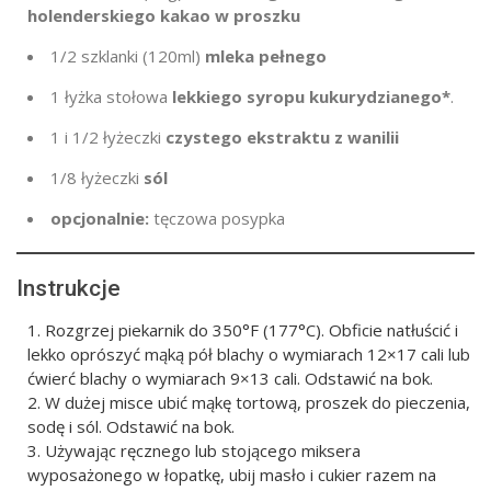
holenderskiego kakao w proszku
1/2
szklanki (120ml)
mleka pełnego
1 łyżka stołowa
lekkiego syropu kukurydzianego*
.
1
i 1/2 łyżeczki
czystego ekstraktu z wanilii
1/8 łyżeczki
sól
opcjonalnie:
tęczowa posypka
Instrukcje
Rozgrzej piekarnik do 350°F (177°C). Obficie natłuścić i
lekko oprószyć mąką pół blachy o wymiarach 12×17 cali lub
ćwierć blachy o wymiarach 9×13 cali. Odstawić na bok.
W dużej misce ubić mąkę tortową, proszek do pieczenia,
sodę i sól. Odstawić na bok.
Używając ręcznego lub stojącego miksera
wyposażonego w łopatkę, ubij masło i cukier razem na