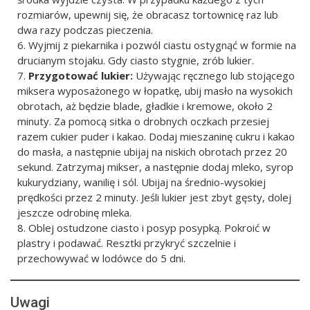
rozmiarów, upewnij się, że obracasz tortownicę raz lub
dwa razy podczas pieczenia.
Wyjmij z piekarnika i pozwól ciastu ostygnąć w formie na
drucianym stojaku. Gdy ciasto stygnie, zrób lukier.
Przygotować lukier:
Używając ręcznego lub stojącego
miksera wyposażonego w łopatkę, ubij masło na wysokich
obrotach, aż będzie blade, gładkie i kremowe, około 2
minuty. Za pomocą sitka o drobnych oczkach przesiej
razem cukier puder i kakao. Dodaj mieszaninę cukru i kakao
do masła, a następnie ubijaj na niskich obrotach przez 20
sekund. Zatrzymaj mikser, a następnie dodaj mleko, syrop
kukurydziany, wanilię i sól. Ubijaj na średnio-wysokiej
prędkości przez 2 minuty. Jeśli lukier jest zbyt gęsty, dolej
jeszcze odrobinę mleka.
Oblej ostudzone ciasto i posyp posypką. Pokroić w
plastry i podawać. Resztki przykryć szczelnie i
przechowywać w lodówce do 5 dni.
Uwagi