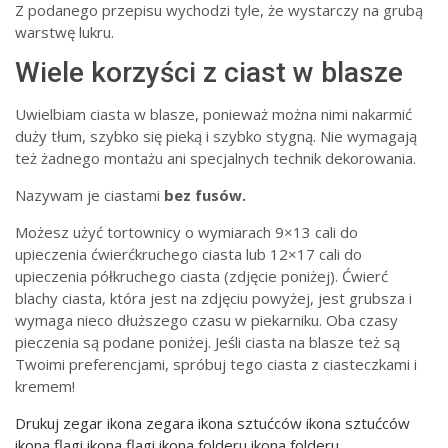
Z podanego przepisu wychodzi tyle, że wystarczy na grubą
warstwę lukru.
Wiele korzyści z ciast w blasze
Uwielbiam ciasta w blasze, ponieważ można nimi nakarmić
duży tłum, szybko się pieką i szybko stygną. Nie wymagają
też żadnego montażu ani specjalnych technik dekorowania.
Nazywam je ciastami
bez fusów.
Możesz użyć tortownicy o wymiarach 9×13 cali do
upieczenia ćwierćkruchego ciasta lub 12×17 cali do
upieczenia półkruchego ciasta (zdjęcie poniżej). Ćwierć
blachy ciasta, która jest na zdjęciu powyżej, jest grubsza i
wymaga nieco dłuższego czasu w piekarniku. Oba czasy
pieczenia są podane poniżej. Jeśli ciasta na blasze też są
Twoimi preferencjami, spróbuj tego ciasta z ciasteczkami i
kremem!
Drukuj
zegar ikona zegara ikona sztućców ikona sztućców
ikona flagi ikona flagi ikona folderu ikona folderu