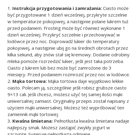
Instrukcja przygotowania i zamrażania:
Ciasto może
być przygotowane 1 dzień wcześniej, przykryte szczelnie
w temperaturze pokojowej, a następnie polane lukrem tuż
przed podaniem. Frosting może być również wykonane 1
dzień wcześniej. Przykryć szczelnie i przechowywać w
lodówce przez noc. Doprowadź lukier do temperatury
pokojowej, a następnie ubij go na średnich obrotach przez
kilka sekund, aby znów stał się kremowy. Dodanie odrobiny
mleka pomoże rozrzedzić lukier, jeśli jest taka potrzeba.
Ciasto z lukrem lub bez może być zamrożone do 3
miesięcy. Przed podaniem rozmrozić przez noc w lodówce.
Mąka tortowa:
Mąka tortowa daje wyjątkowo lekkie
ciasto. Polecam ją, szczególnie jeśli robisz grubsze ciasto
9×13 cali. Jeśli chcesz, możesz użyć tej samej ilości mąki
uniwersalnej zamiast. Oryginalny przepis został napisany z
użyciem mąki uniwersalnej. Możesz też wypróbować ten
zamiennik mąki tortowej.
Kwaśna śmietana:
Pełnotłusta kwaśna śmietana nadaje
najlepszy smak. Możesz zastąpić zwykły jogurt w
szczyptę. Sugeruję pełnotłustą odmianę.