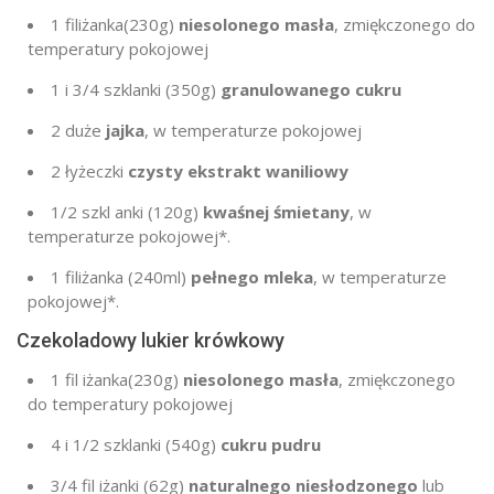
1 filiżanka
(230g
)
niesolonego masła
, zmiękczonego do
temperatury pokojowej
1
i 3/4 szklanki (
350g
)
granulowanego cukru
2
duże
jajka
, w temperaturze pokojowej
2 łyżeczki
czysty ekstrakt waniliowy
1/2 szkl
anki (
120g
)
kwaśnej śmietany
, w
temperaturze pokojowej*.
1
filiżanka (240ml)
pełnego mleka
, w temperaturze
pokojowej*.
Czekoladowy lukier krówkowy
1 fil
iżanka
(230g
)
niesolonego masła
, zmiękczonego
do temperatury pokojowej
4
i 1/2 szklanki (
540g
)
cukru pudru
3/4 fil
iżanki (
62g
)
naturalnego niesłodzonego
lub