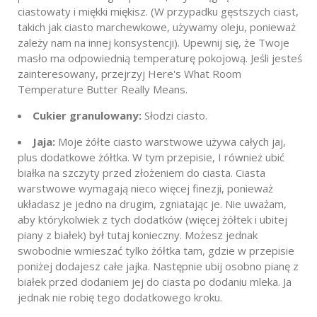
ciastowaty i miękki miękisz. (W przypadku gęstszych ciast,
takich jak ciasto marchewkowe, używamy oleju, ponieważ
zależy nam na innej konsystencji). Upewnij się, że Twoje
masło ma odpowiednią temperaturę pokojową. Jeśli jesteś
zainteresowany, przejrzyj Here's What Room
Temperature Butter Really Means.
Cukier granulowany:
Słodzi ciasto.
Jaja:
Moje żółte ciasto warstwowe używa całych jaj,
plus dodatkowe żółtka. W tym przepisie, I również ubić
białka na szczyty przed złożeniem do ciasta. Ciasta
warstwowe wymagają nieco więcej finezji, ponieważ
układasz je jedno na drugim, zgniatając je. Nie uważam,
aby którykolwiek z tych dodatków (więcej żółtek i ubitej
piany z białek) był tutaj konieczny. Możesz jednak
swobodnie wmieszać tylko żółtka tam, gdzie w przepisie
poniżej dodajesz całe jajka. Następnie ubij osobno pianę z
białek przed dodaniem jej do ciasta po dodaniu mleka. Ja
jednak nie robię tego dodatkowego kroku.