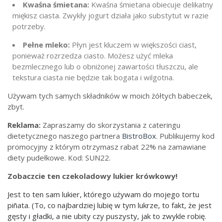
Kwaśna śmietana:
Kwaśna śmietana obiecuje delikatny
miękisz ciasta. Zwykły jogurt działa jako substytut w razie
potrzeby.
Pełne mleko:
Płyn jest kluczem w większości ciast,
ponieważ rozrzedza ciasto. Możesz użyć mleka
bezmlecznego lub o obniżonej zawartości tłuszczu, ale
tekstura ciasta nie będzie tak bogata i wilgotna.
Używam tych samych składników w moich żółtych babeczek,
zbyt.
Reklama:
Zapraszamy do skorzystania z cateringu
dietetycznego naszego partnera
BistroBox
. Publikujemy kod
promocyjny z którym otrzymasz rabat 22% na zamawiane
diety pudełkowe. Kod: SUN22.
Zobaczcie ten czekoladowy lukier krówkowy!
Jest to ten sam lukier, którego używam do mojego tortu
piñata. (To, co najbardziej lubię w tym lukrze, to fakt, że jest
gęsty i gładki, a nie ubity czy puszysty, jak to zwykle robię.