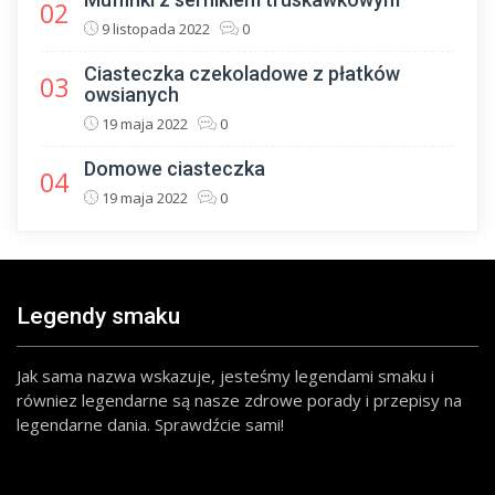
02
9 listopada 2022
0
Ciasteczka czekoladowe z płatków
03
owsianych
19 maja 2022
0
Domowe ciasteczka
04
19 maja 2022
0
Legendy smaku
Jak sama nazwa wskazuje, jesteśmy legendami smaku i
równiez legendarne są nasze zdrowe porady i przepisy na
legendarne dania. Sprawdźcie sami!