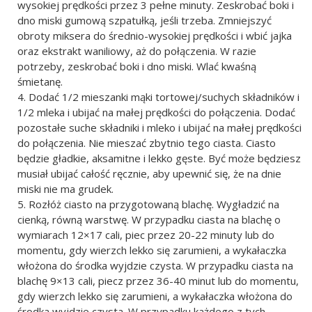
wysokiej prędkości przez 3 pełne minuty. Zeskrobać boki i
dno miski gumową szpatułką, jeśli trzeba. Zmniejszyć
obroty miksera do średnio-wysokiej prędkości i wbić jajka
oraz ekstrakt waniliowy, aż do połączenia. W razie
potrzeby, zeskrobać boki i dno miski. Wlać kwaśną
śmietanę.
Dodać 1/2 mieszanki mąki tortowej/suchych składników i
1/2 mleka i ubijać na małej prędkości do połączenia. Dodać
pozostałe suche składniki i mleko i ubijać na małej prędkości
do połączenia. Nie mieszać zbytnio tego ciasta. Ciasto
będzie gładkie, aksamitne i lekko gęste. Być może będziesz
musiał ubijać całość ręcznie, aby upewnić się, że na dnie
miski nie ma grudek.
Rozłóż ciasto na przygotowaną blachę. Wygładzić na
cienką, równą warstwę. W przypadku ciasta na blachę o
wymiarach 12×17 cali, piec przez 20-22 minuty lub do
momentu, gdy wierzch lekko się zarumieni, a wykałaczka
włożona do środka wyjdzie czysta. W przypadku ciasta na
blachę 9×13 cali, piecz przez 36-40 minut lub do momentu,
gdy wierzch lekko się zarumieni, a wykałaczka włożona do
środka wyjdzie czysta. W przypadku każdego z tych