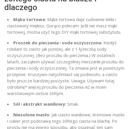
dlaczego
Mąka tortowa:
Mąka tortowa daje cudownie lekki i
ciastowaty miękisz. Gorąco polecam. Jeśli nie masz mąki
tortowej, można użyć tego DIY mąki tortowej substytutu.
Proszek do pieczenia
i
soda oczyszczona:
Kiedyś
robiłam to ciasto jak poniżej, ale z 1 łyżeczką sody
oczyszczonej. (Bez proszku do pieczenia.) W ostatnich
latach, zacząłem używać szczególnej mieszanki proszku do
pieczenia i sody oczyszczonej. Ta zmiana jest w poniższym
przepisie. Kruszywo natychmiast się podniosło, a ciasto
było jeszcze bardziej puszyste. Uwaga: Używam tutaj
odrobinę* więcej proszku do pieczenia niż w moim
warstwowym cieście żółtym.
Sól
i
ekstrakt waniliowy:
Smak.
Niesolone masło:
Jak ciasto waniliowe, kremowe masło
i cukier jest podstawą tego żółtego ciasta na blachę. Po
prostu nie ma innego sposobu, aby osiągnąć ten sam