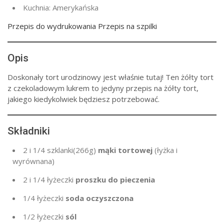
Kuchnia:
Amerykańska
Przepis do wydrukowania Przepis na szpilki
Opis
Doskonały tort urodzinowy jest właśnie tutaj! Ten żółty tort
z czekoladowym lukrem to jedyny przepis na żółty tort,
jakiego kiedykolwiek będziesz potrzebować.
Składniki
2
i 1/4 szklanki
(266g
)
mąki tortowej
(łyżka i
wyrównana)
2
i 1/4 łyżeczki
proszku do pieczenia
1/4 łyżeczki
soda oczyszczona
1/2 łyżeczki
sól