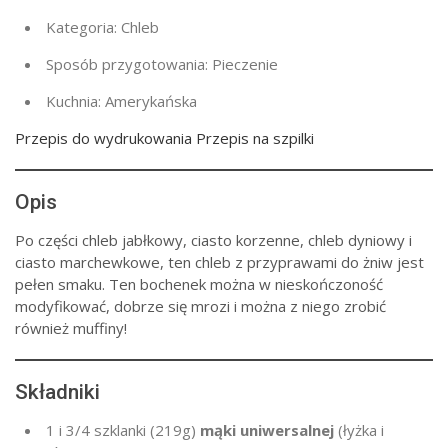
Kategoria:
Chleb
Sposób przygotowania:
Pieczenie
Kuchnia:
Amerykańska
Przepis do wydrukowania Przepis na szpilki
Opis
Po części chleb jabłkowy, ciasto korzenne, chleb dyniowy i
ciasto marchewkowe, ten chleb z przyprawami do żniw jest
pełen smaku. Ten bochenek można w nieskończoność
modyfikować, dobrze się mrozi i można z niego zrobić
również muffiny!
Składniki
1
i 3/4 szklanki (
219g
)
mąki uniwersalnej
(łyżka i