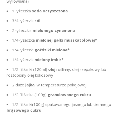
wyrównana)
1 łyżeczka
soda oczyszczona
3/4 łyżeczki
sól
2 łyżeczki
s
mielonego cynamonu
1/4
łyżeczka
mielonej gałki muszkatołowej*
1/4 łyżeczki
goździki mielone*
1/4 łyżeczki
mielony imbir*
1/2 filiżanki
(120ml)
olej
roślinny, olej rzepakowy lub
roztopiony olej kokosowy
2
duże
jajka
, w temperaturze pokojowej
1/2
filiżanka (100g)
granulowanego cukru
1/2 filiżanki
(100
g) spakowanego jasnego lub ciemnego
brązowego cukru