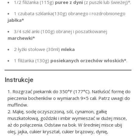
1/2
filiżanka (115g)
puree z dyni
(z puszki lub świeżej)*.
1
czubata szklanka
(130g) obranego i
rozdrobnionego
jabłka*
3/4 szkl
anki (
100g
) obranej i poszatkowanej
marchewki*
2 łyżki stołowe
(30ml)
mleka
1
filiżanka (
130g
)
posiekanych orzechów włoskich*
.
Instrukcje
Rozgrzać piekarnik do 350°F (177°C). Natłuścić formę do
pieczenia bochenków o wymiarach 9×5 cali. Patrz uwagi do
muffinów.
Mąkę, sodę oczyszczoną, sól, cynamon, gałkę
muszkatołową, goździki i imbir wymieszać w dużej misce,
aż do połączenia. Odstaw na bok. W średniej misce ubij
olej, jajka, cukier kryształ, cukier brązowy, dynię,