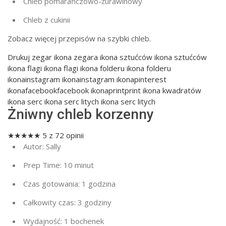
Chleb pomarańczowo-żurawinowy
Chleb z cukinii
Zobacz więcej przepisów na szybki chleb.
Drukuj
zegar ikona zegara ikona sztućców ikona sztućców
ikona flagi ikona flagi ikona folderu ikona folderu
ikonainstagram ikonainstagram ikonapinterest
ikonafacebookfacebook ikonaprintprint ikona kwadratów
ikona serc ikona serc litych ikona serc litych
Żniwny chleb korzenny
★
★
★
★
★
5
z
72
opinii
Autor:
Sally
Prep Time:
10 minut
Czas gotowania:
1 godzina
Całkowity czas:
3 godziny
Wydajność:
1 bochenek