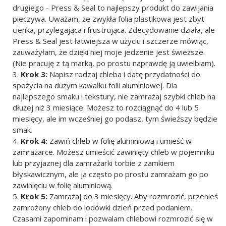
drugiego - Press & Seal to najlepszy produkt do zawijania
pieczywa. Uważam, że zwykła folia plastikowa jest zbyt
cienka, przylegająca i frustrująca. Zdecydowanie działa, ale
Press & Seal jest łatwiejsza w użyciu i szczerze mówiąc,
zauważyłam, że dzięki niej moje jedzenie jest świeższe.
(Nie pracuję z tą marką, po prostu naprawdę ją uwielbiam).
Krok 3:
Napisz rodzaj chleba i datę przydatności do
spożycia na dużym kawałku folii aluminiowej. Dla
najlepszego smaku i tekstury, nie zamrażaj szybki chleb na
dłużej niż 3 miesiące. Możesz to rozciągnąć do 4 lub 5
miesięcy, ale im wcześniej go podasz, tym świeższy będzie
smak.
Krok 4:
Zawiń chleb w folię aluminiową i umieść w
zamrażarce. Możesz umieścić zawinięty chleb w pojemniku
lub przyjaznej dla zamrażarki torbie z zamkiem
błyskawicznym, ale ja często po prostu zamrażam go po
zawinięciu w folię aluminiową.
Krok 5:
Zamrażaj do 3 miesięcy. Aby rozmrozić, przenieś
zamrożony chleb do lodówki dzień przed podaniem.
Czasami zapominam i pozwalam chlebowi rozmrozić się w