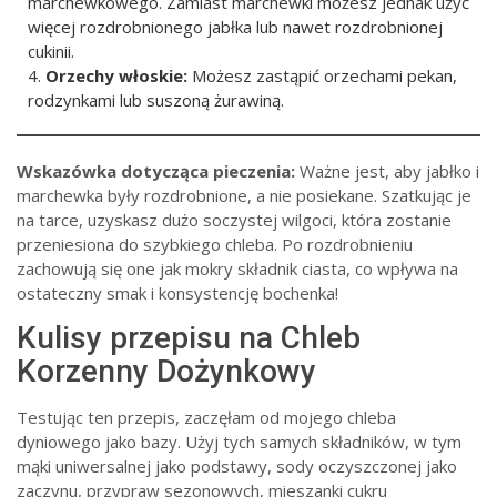
marchewkowego. Zamiast marchewki możesz jednak użyć
więcej rozdrobnionego jabłka lub nawet rozdrobnionej
cukinii.
Orzechy włoskie:
Możesz zastąpić orzechami pekan,
rodzynkami lub suszoną żurawiną.
Wskazówka dotycząca pieczenia:
Ważne jest, aby jabłko i
marchewka były rozdrobnione, a nie posiekane. Szatkując je
na tarce, uzyskasz dużo soczystej wilgoci, która zostanie
przeniesiona do szybkiego chleba. Po rozdrobnieniu
zachowują się one jak mokry składnik ciasta, co wpływa na
ostateczny smak i konsystencję bochenka!
Kulisy przepisu na Chleb
Korzenny Dożynkowy
Testując ten przepis, zaczęłam od mojego chleba
dyniowego jako bazy. Użyj tych samych składników, w tym
mąki uniwersalnej jako podstawy, sody oczyszczonej jako
zaczynu, przypraw sezonowych, mieszanki cukru