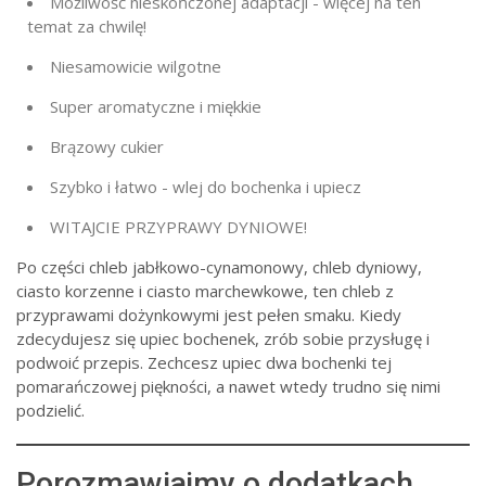
Możliwość nieskończonej adaptacji - więcej na ten
temat za chwilę!
Niesamowicie wilgotne
Super aromatyczne i miękkie
Brązowy cukier
Szybko i łatwo - wlej do bochenka i upiecz
WITAJCIE PRZYPRAWY DYNIOWE!
Po części chleb jabłkowo-cynamonowy, chleb dyniowy,
ciasto korzenne i ciasto marchewkowe, ten chleb z
przyprawami dożynkowymi jest pełen smaku. Kiedy
zdecydujesz się upiec bochenek, zrób sobie przysługę i
podwoić przepis. Zechcesz upiec dwa bochenki tej
pomarańczowej piękności, a nawet wtedy trudno się nimi
podzielić.
Porozmawiajmy o dodatkach