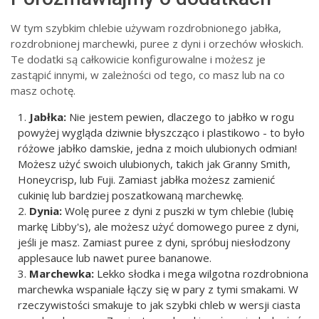
W tym szybkim chlebie używam rozdrobnionego jabłka,
rozdrobnionej marchewki, puree z dyni i orzechów włoskich.
Te dodatki są całkowicie konfigurowalne i możesz je
zastąpić innymi, w zależności od tego, co masz lub na co
masz ochotę.
Jabłka:
Nie jestem pewien, dlaczego to jabłko w rogu
powyżej wygląda dziwnie błyszcząco i plastikowo - to było
różowe jabłko damskie, jedna z moich ulubionych odmian!
Możesz użyć swoich ulubionych, takich jak Granny Smith,
Honeycrisp, lub Fuji. Zamiast jabłka możesz zamienić
cukinię lub bardziej poszatkowaną marchewkę.
Dynia:
Wolę puree z dyni z puszki w tym chlebie (lubię
markę Libby's), ale możesz użyć domowego puree z dyni,
jeśli je masz. Zamiast puree z dyni, spróbuj niesłodzony
applesauce lub nawet puree bananowe.
Marchewka:
Lekko słodka i mega wilgotna rozdrobniona
marchewka wspaniale łączy się w pary z tymi smakami. W
rzeczywistości smakuje to jak szybki chleb w wersji ciasta