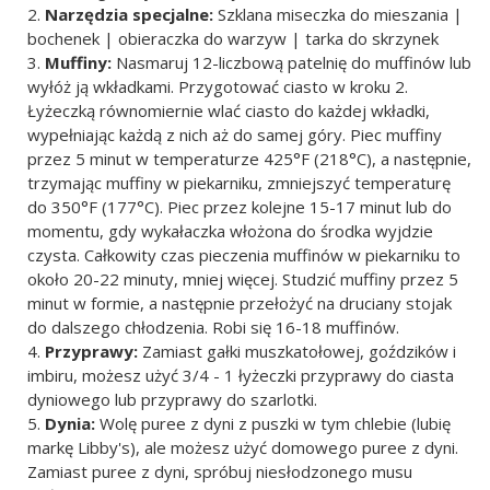
Narzędzia specjalne:
Szklana miseczka do mieszania |
bochenek | obieraczka do warzyw | tarka do skrzynek
Muffiny:
Nasmaruj 12-liczbową patelnię do muffinów lub
wyłóż ją wkładkami. Przygotować ciasto w kroku 2.
Łyżeczką równomiernie wlać ciasto do każdej wkładki,
wypełniając każdą z nich aż do samej góry. Piec muffiny
przez 5 minut w temperaturze 425°F (218°C), a następnie,
trzymając muffiny w piekarniku, zmniejszyć temperaturę
do 350°F (177°C). Piec przez kolejne 15-17 minut lub do
momentu, gdy wykałaczka włożona do środka wyjdzie
czysta. Całkowity czas pieczenia muffinów w piekarniku to
około 20-22 minuty, mniej więcej. Studzić muffiny przez 5
minut w formie, a następnie przełożyć na druciany stojak
do dalszego chłodzenia. Robi się 16-18 muffinów.
Przyprawy:
Zamiast gałki muszkatołowej, goździków i
imbiru, możesz użyć 3/4 - 1 łyżeczki przyprawy do ciasta
dyniowego lub przyprawy do szarlotki.
Dynia:
Wolę puree z dyni z puszki w tym chlebie (lubię
markę Libby's), ale możesz użyć domowego puree z dyni.
Zamiast puree z dyni, spróbuj niesłodzonego musu