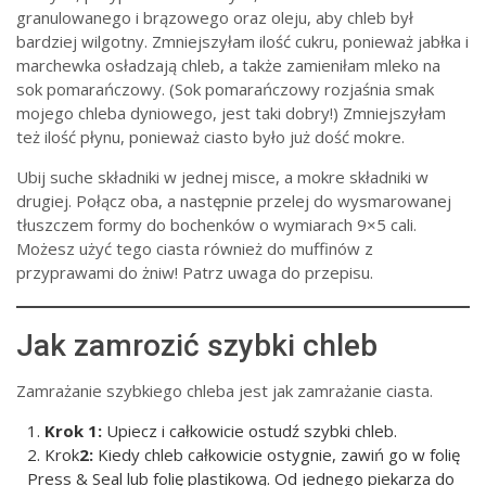
granulowanego i brązowego oraz oleju, aby chleb był
bardziej wilgotny. Zmniejszyłam ilość cukru, ponieważ jabłka i
marchewka osładzają chleb, a także zamieniłam mleko na
sok pomarańczowy. (Sok pomarańczowy rozjaśnia smak
mojego chleba dyniowego, jest taki dobry!) Zmniejszyłam
też ilość płynu, ponieważ ciasto było już dość mokre.
Ubij suche składniki w jednej misce, a mokre składniki w
drugiej. Połącz oba, a następnie przelej do wysmarowanej
tłuszczem formy do bochenków o wymiarach 9×5 cali.
Możesz użyć tego ciasta również do muffinów z
przyprawami do żniw! Patrz uwaga do przepisu.
Jak zamrozić szybki chleb
Zamrażanie szybkiego chleba jest jak zamrażanie ciasta.
Krok 1:
Upiecz i całkowicie ostudź szybki chleb.
Krok
2:
Kiedy chleb całkowicie ostygnie, zawiń go w folię
Press & Seal lub folię plastikową. Od jednego piekarza do