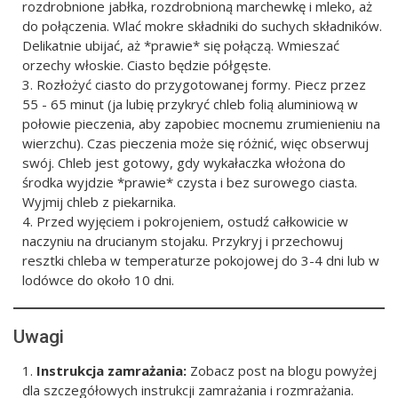
rozdrobnione jabłka, rozdrobnioną marchewkę i mleko, aż
do połączenia. Wlać mokre składniki do suchych składników.
Delikatnie ubijać, aż *prawie* się połączą. Wmieszać
orzechy włoskie. Ciasto będzie półgęste.
Rozłożyć ciasto do przygotowanej formy. Piecz przez
55 - 65 minut (ja lubię przykryć chleb folią aluminiową w
połowie pieczenia, aby zapobiec mocnemu zrumienieniu na
wierzchu). Czas pieczenia może się różnić, więc obserwuj
swój. Chleb jest gotowy, gdy wykałaczka włożona do
środka wyjdzie *prawie* czysta i bez surowego ciasta.
Wyjmij chleb z piekarnika.
Przed wyjęciem i pokrojeniem, ostudź całkowicie w
naczyniu na drucianym stojaku. Przykryj i przechowuj
resztki chleba w temperaturze pokojowej do 3-4 dni lub w
lodówce do około 10 dni.
Uwagi
Instrukcja zamrażania:
Zobacz post na blogu powyżej
dla szczegółowych instrukcji zamrażania i rozmrażania.