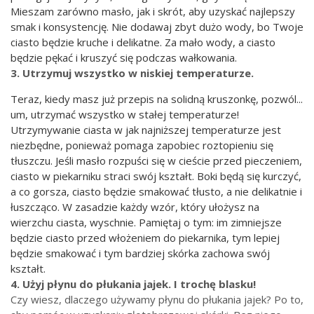
Mieszam zarówno masło, jak i skrót, aby uzyskać najlepszy
smak i konsystencję. Nie dodawaj zbyt dużo wody, bo Twoje
ciasto będzie kruche i delikatne. Za mało wody, a ciasto
będzie pękać i kruszyć się podczas wałkowania.
3. Utrzymuj wszystko w niskiej temperaturze.
Teraz, kiedy masz już przepis na solidną kruszonkę, pozwól...
um, utrzymać wszystko w stałej temperaturze!
Utrzymywanie ciasta w jak najniższej temperaturze jest
niezbędne, ponieważ pomaga zapobiec roztopieniu się
tłuszczu. Jeśli masło rozpuści się w cieście przed pieczeniem,
ciasto w piekarniku straci swój kształt. Boki będą się kurczyć,
a co gorsza, ciasto będzie smakować tłusto, a nie delikatnie i
łuszcząco. W zasadzie każdy wzór, który ułożysz na
wierzchu ciasta, wyschnie. Pamiętaj o tym: im zimniejsze
będzie ciasto przed włożeniem do piekarnika, tym lepiej
będzie smakować i tym bardziej skórka zachowa swój
kształt.
4. Użyj płynu do płukania jajek. I trochę blasku!
Czy wiesz, dlaczego używamy płynu do płukania jajek? Po to,