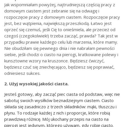
Jak wspomniałam powyżej, najtrudniejszą częścią pracy z
domowym ciastem jest zebranie się na odwagę i
rozpoczęcie pracy z domowym ciastem. Rozpoczęcie pracy
jest, bez wątpienia, największą przeszkodą. Łatwo jest
oprzeć się czemuś, jeśli Cię to onieśmiela, ale przecież od
czegoś (czegokolwiek!) trzeba zacząć, prawda? Tak jest w
przypadku prawie każdego celu lub marzenia, które mamy.
Nie obudziłam się pewnego dnia i nie nabrałam pewności
siebie, jeśli chodzi o ciasto na pierogi, kratkowane polewy i
kunsztowne wzory na kruszonce. Będziesz ćwiczyć,
będziesz czuć się zniechęcająco, będziesz się poprawiać,
odniesiesz sukces.
2. Użyj wysokiej jakości ciasta.
Jesteś gotowy, aby zacząć piec ciasta od podstaw, więc nie
sabotuj swoich wysiłków beznadziejnym ciastem. Ciasto
składa się zasadniczo z trzech składników: mąki, tłuszczu i
płynu. To rodzaje każdej z nich i proporcje, które robią
prawdziwą różnicę. Mój ukochany przepis na ciasto na
pierogi jest jedynym, którego używam, gdy robię ciasto.