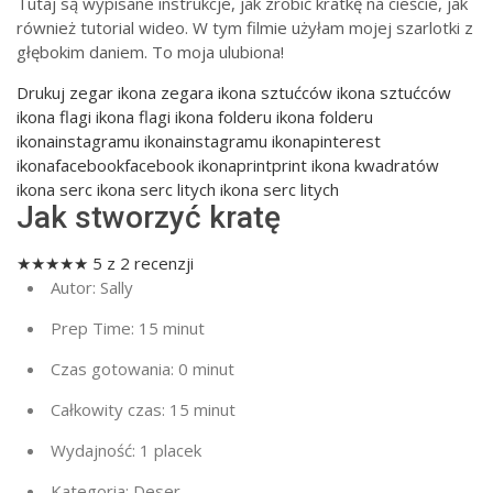
Tutaj są wypisane instrukcje, jak zrobić kratkę na cieście, jak
również tutorial wideo. W tym filmie użyłam mojej szarlotki z
głębokim daniem. To moja ulubiona!
Drukuj
zegar ikona zegara ikona sztućców ikona sztućców
ikona flagi ikona flagi ikona folderu ikona folderu
ikonainstagramu ikonainstagramu ikonapinterest
ikonafacebookfacebook ikonaprintprint ikona kwadratów
ikona serc ikona serc litych ikona serc litych
Jak stworzyć kratę
★
★
★
★
★
5
z
2
recenzji
Autor:
Sally
Prep Time:
15 minut
Czas gotowania:
0 minut
Całkowity czas:
15 minut
Wydajność:
1 placek
Kategoria:
Deser