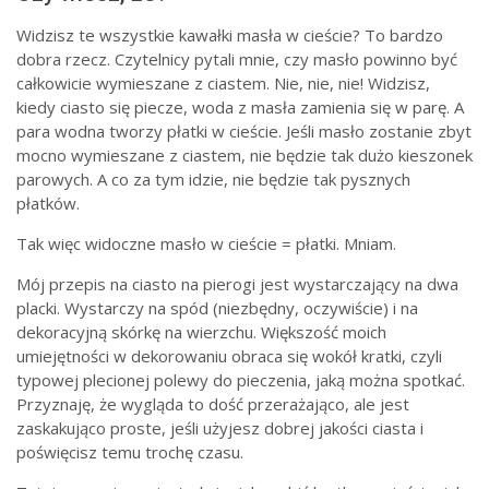
Widzisz te wszystkie kawałki masła w cieście? To bardzo
dobra rzecz. Czytelnicy pytali mnie, czy masło powinno być
całkowicie wymieszane z ciastem. Nie, nie, nie! Widzisz,
kiedy ciasto się piecze, woda z masła zamienia się w parę. A
para wodna tworzy płatki w cieście. Jeśli masło zostanie zbyt
mocno wymieszane z ciastem, nie będzie tak dużo kieszonek
parowych. A co za tym idzie, nie będzie tak pysznych
płatków.
Tak więc widoczne masło w cieście = płatki. Mniam.
Mój przepis na ciasto na pierogi jest wystarczający na dwa
placki. Wystarczy na spód (niezbędny, oczywiście) i na
dekoracyjną skórkę na wierzchu. Większość moich
umiejętności w dekorowaniu obraca się wokół kratki, czyli
typowej plecionej polewy do pieczenia, jaką można spotkać.
Przyznaję, że wygląda to dość przerażająco, ale jest
zaskakująco proste, jeśli użyjesz dobrej jakości ciasta i
poświęcisz temu trochę czasu.