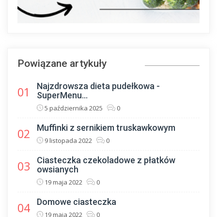
Powiązane artykuły
Najzdrowsza dieta pudełkowa -
01
SuperMenu...
5 października 2025
0
Muffinki z sernikiem truskawkowym
02
9 listopada 2022
0
Ciasteczka czekoladowe z płatków
03
owsianych
19 maja 2022
0
Domowe ciasteczka
04
19 maja 2022
0