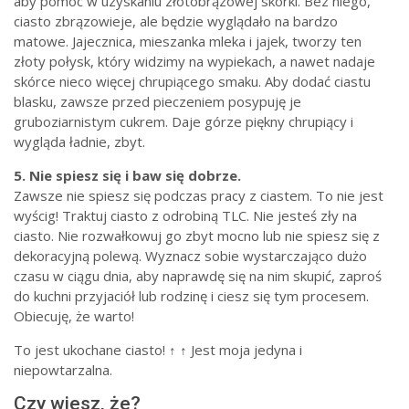
aby pomóc w uzyskaniu złotobrązowej skórki. Bez niego,
ciasto zbrązowieje, ale będzie wyglądało na bardzo
matowe. Jajecznica, mieszanka mleka i jajek, tworzy ten
złoty połysk, który widzimy na wypiekach, a nawet nadaje
skórce nieco więcej chrupiącego smaku. Aby dodać ciastu
blasku, zawsze przed pieczeniem posypuję je
gruboziarnistym cukrem. Daje górze piękny chrupiący i
wygląda ładnie, zbyt.
5.
Nie spiesz się i baw się dobrze.
Zawsze nie spiesz się podczas pracy z ciastem. To nie jest
wyścig! Traktuj ciasto z odrobiną TLC. Nie jesteś zły na
ciasto. Nie rozwałkowuj go zbyt mocno lub nie spiesz się z
dekoracyjną polewą. Wyznacz sobie wystarczająco dużo
czasu w ciągu dnia, aby naprawdę się na nim skupić, zaproś
do kuchni przyjaciół lub rodzinę i ciesz się tym procesem.
Obiecuję, że warto!
To jest ukochane ciasto! ↑ ↑ Jest moja jedyna i
niepowtarzalna.
Czy wiesz, że?