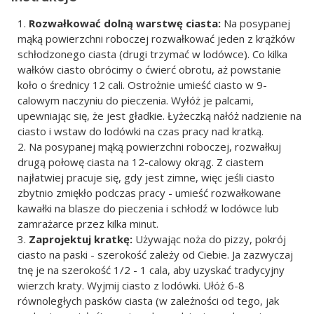
Rozwałkować dolną warstwę ciasta:
Na posypanej
mąką powierzchni roboczej rozwałkować jeden z krążków
schłodzonego ciasta (drugi trzymać w lodówce). Co kilka
wałków ciasto obrócimy o ćwierć obrotu, aż powstanie
koło o średnicy 12 cali. Ostrożnie umieść ciasto w 9-
calowym naczyniu do pieczenia. Wyłóż je palcami,
upewniając się, że jest gładkie. Łyżeczką nałóż nadzienie na
ciasto i wstaw do lodówki na czas pracy nad kratką.
Na posypanej mąką powierzchni roboczej, rozwałkuj
drugą połowę ciasta na 12-calowy okrąg. Z ciastem
najłatwiej pracuje się, gdy jest zimne, więc jeśli ciasto
zbytnio zmiękło podczas pracy - umieść rozwałkowane
kawałki na blasze do pieczenia i schłodź w lodówce lub
zamrażarce przez kilka minut.
Zaprojektuj kratkę:
Używając noża do pizzy, pokrój
ciasto na paski - szerokość zależy od Ciebie. Ja zazwyczaj
tnę je na szerokość 1/2 - 1 cala, aby uzyskać tradycyjny
wierzch kraty. Wyjmij ciasto z lodówki. Ułóż 6-8
równoległych pasków ciasta (w zależności od tego, jak