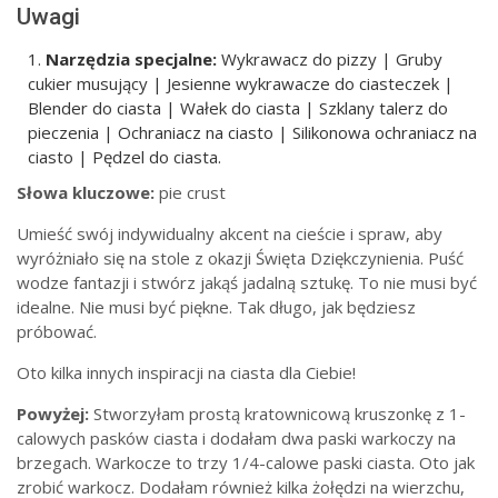
Uwagi
Narzędzia specjalne:
Wykrawacz do pizzy | Gruby
cukier musujący | Jesienne wykrawacze do ciasteczek |
Blender do ciasta | Wałek do ciasta | Szklany talerz do
pieczenia | Ochraniacz na ciasto | Silikonowa ochraniacz na
ciasto | Pędzel do ciasta.
Słowa kluczowe:
pie crust
Umieść swój indywidualny akcent na cieście i spraw, aby
wyróżniało się na stole z okazji Święta Dziękczynienia. Puść
wodze fantazji i stwórz jakąś jadalną sztukę. To nie musi być
idealne. Nie musi być piękne. Tak długo, jak będziesz
próbować.
Oto kilka innych inspiracji na ciasta dla Ciebie!
Powyżej:
Stworzyłam prostą kratownicową kruszonkę z 1-
calowych pasków ciasta i dodałam dwa paski warkoczy na
brzegach. Warkocze to trzy 1/4-calowe paski ciasta. Oto jak
zrobić warkocz. Dodałam również kilka żołędzi na wierzchu,