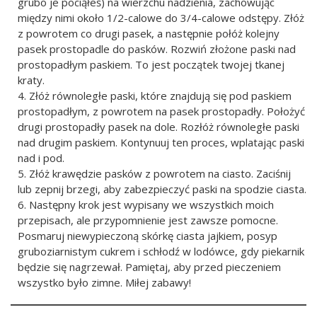
grubo je pociąłeś) na wierzchu nadzienia, zachowując
między nimi około 1/2-calowe do 3/4-calowe odstępy. Złóż
z powrotem co drugi pasek, a następnie połóż kolejny
pasek prostopadle do pasków. Rozwiń złożone paski nad
prostopadłym paskiem. To jest początek twojej tkanej
kraty.
Złóż równoległe paski, które znajdują się pod paskiem
prostopadłym, z powrotem na pasek prostopadły. Położyć
drugi prostopadły pasek na dole. Rozłóż równoległe paski
nad drugim paskiem. Kontynuuj ten proces, wplatając paski
nad i pod.
Złóż krawędzie pasków z powrotem na ciasto. Zaciśnij
lub zepnij brzegi, aby zabezpieczyć paski na spodzie ciasta.
Następny krok jest wypisany we wszystkich moich
przepisach, ale przypomnienie jest zawsze pomocne.
Posmaruj niewypieczoną skórkę ciasta jajkiem, posyp
gruboziarnistym cukrem i schłodź w lodówce, gdy piekarnik
będzie się nagrzewał. Pamiętaj, aby przed pieczeniem
wszystko było zimne. Miłej zabawy!