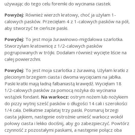
używając do tego celu foremki do wycinania ciastek.
Powyżej:
Również wierzch kratowy, choć ja użyłam 1-
calowych pasków. Przecięłam 4 z 1-calowych pasków na pół,
aby stworzyć te cieńsze paski.
Powyżej:
To jest moja żurawinowo-migdałowa szarlotka.
Stworzyłam kratownicę z 1/2-calowych pasków
pogrupowanych w trójki. Dodałam również wycięte liście na
całej powierzchni.
Powyżej:
To jest moja szarlotka z żurawiną. Użyłam kratki z
plecionym brzegiem ciasta i dwoma wycięciami na jabłka.
Paski kratki mają ładną falbaniastą krawędź. Wycięłam 18
1/2-calowych pasków za pomocą nożyka do wycinania
wstążek fondant.
Na warkocz:
ostrym nożem lub nożykiem
do pizzy wytnij sześć pasków o długości 14 cali i szerokości
1/4 cala. Delikatnie zaplataj
trzy paski. Posmaruj brzegi
ciasta jajkiem, następnie ostrożnie umieść warkocz wokół
połowy ciasta i lekko dociśnij, aby go zabezpieczyć. Powtórz
czynność z pozostałymi paskami, a następnie połącz oba