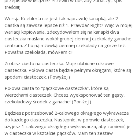
przepisów w książce? Przewiń w dół, aby zobaczyć spis
treści!!!)
Wersja Keebler'a nie jest tak naprawdę kanapką, ale 2
ciastka są zawsze lepsze niż 1. Prawda? Right? Więc w mojej
wariacji kopiowania, zdecydowałem się na kanapki dwa
ciasteczka maślane wokół grubej ciemnej czekolady ganache
centrum. Z hojną mżawką ciemnej czekolady na górze też.
Poważna czekolada, mówiłem ci!
Zrobisz ciasto na ciasteczka. Moje ulubione cukrowe
ciasteczka. Połowa ciasta będzie pełnymi okręgami, które są
spodami ciasteczek. (Powyżej.)
Połowa ciasta to "pączkowe ciasteczka", które są
wierzchami ciasteczek. Chcesz wyeksponować ten gęsty,
czekoladowy środek z ganache! (Poniżej.)
Będziesz potrzebować 2-calowego okrągłego wykrawacza
do każdego ciasteczka. Następnie, w połowie ciasteczek,
użyjesz 1-calowego okrągłego wykrawacza, aby zamienić je
w ciasteczka w kształcie pączków. Mam ten zestaw