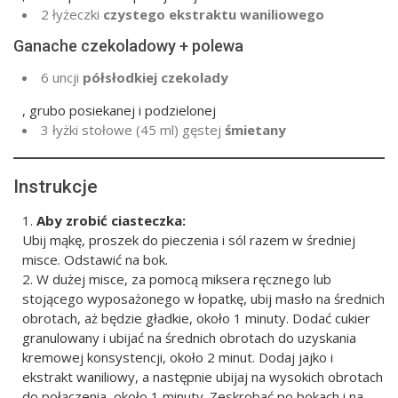
2 łyżeczki
czystego ekstraktu waniliowego
Ganache czekoladowy + polewa
6
uncji
półsłodkiej czekolady
, grubo posiekanej i podzielonej
3 łyżki stołowe
(
45
ml) gęstej
śmietany
Instrukcje
Aby zrobić ciasteczka:
Ubij mąkę, proszek do pieczenia i sól razem w średniej
misce. Odstawić na bok.
W dużej misce, za pomocą miksera ręcznego lub
stojącego wyposażonego w łopatkę, ubij masło na średnich
obrotach, aż będzie gładkie, około 1 minuty. Dodać cukier
granulowany i ubijać na średnich obrotach do uzyskania
kremowej konsystencji, około 2 minut. Dodaj jajko i
ekstrakt waniliowy, a następnie ubijaj na wysokich obrotach
do połączenia, około 1 minuty. Zeskrobać po bokach i na