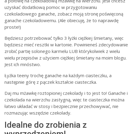
a połowę na czekoladową mżawkę na wierzchu. Jeśli chcesz
uzyskać dodatkową pomoc w przygotowaniu
czekoladowego ganache, zobacz moją stronę poświęconą
ganache czekoladowemu. (Ale obiecuję, że to naprawdę
proste!)
Będziesz potrzebować tylko 3 łyżki ciężkiej śmietany, więc
będziesz mieć resztki w kartonie. Powinieneś zdecydowanie
zrobić partię solonego karmelu LUB którykolwiek z wielu
wielu przepisów z użyciem ciężkiej śmietany na moim blogu.
Jest ich mnóstwo.
Łyżka teeny trochę ganache na każdym ciasteczku, a
następnie górę z pączek kształcie ciasteczka.
Daj mu mżawkę roztopionej czekolady i to jest to! Ganache i
czekolada na wierzchu zastygną, więc te ciasteczka można
łatwo układać w stosy i bezpiecznie przechowywać, nie
rozmazując wszędzie czekolady.
Idealne do zrobienia z
wyprzedzeniem!