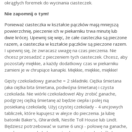
okrągłych foremek do wycinania ciasteczek.
Nie zapomnij o tym!
Ponieważ ciasteczka w kształcie pączków mają mniejszą
powierzchnię, pieczenie ich w piekarniku trwa minutę lub
dwie krócej. Upewnij się więc, że całe ciasteczka są pieczone
razem, a ciasteczka w kształcie pączków są pieczone razem.
I upewnij się, że zwracasz uwagę na czas pieczenia. Nie
chcesz przesadzić z pieczeniem tych ciasteczek. Chcesz, aby
pozostały miękkie, a każdy dodatkowy czas w piekarniku
zamieni je w chrupiące kanapki. Miękkie, miękkie, miękkie!
Gęsty czekoladowy ganache = 2 składniki. Ciężka śmietana
(aka ciężka bita śmietana, podwójna śmietana) i czysta
czekolada. Nie wiórki czekoladowe! Aby zrobić ganache,
podgrzej ciężką śmietanę aż będzie ciepła i polej nią
posiekaną czekoladę. Użyj czystej czekolady - 4 uncjowych
tabliczek, które kupujesz w alejce do pieczenia. Ja lubię
batoniki Baker's, Ghirardelli, Nestle Toll House lub Lindt.
Będziesz potrzebować w sumie 6 uncji - połowę na ganache,