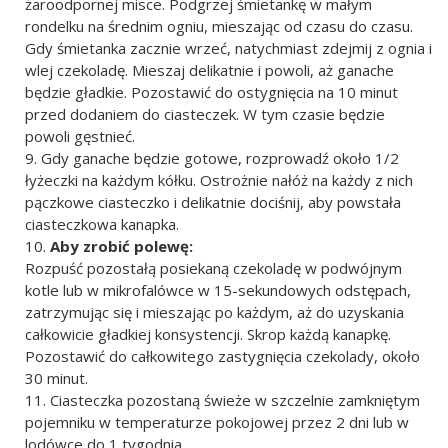
żaroodpornej misce. Podgrzej śmietankę w małym
rondelku na średnim ogniu, mieszając od czasu do czasu.
Gdy śmietanka zacznie wrzeć, natychmiast zdejmij z ognia i
wlej czekoladę. Mieszaj delikatnie i powoli, aż ganache
będzie gładkie. Pozostawić do ostygnięcia na 10 minut
przed dodaniem do ciasteczek. W tym czasie będzie
powoli gęstnieć.
Gdy ganache będzie gotowe, rozprowadź około 1/2
łyżeczki na każdym kółku. Ostrożnie nałóż na każdy z nich
pączkowe ciasteczko i delikatnie dociśnij, aby powstała
ciasteczkowa kanapka.
Aby zrobić polewę:
Rozpuść pozostałą posiekaną czekoladę w podwójnym
kotle lub w mikrofalówce w 15-sekundowych odstępach,
zatrzymując się i mieszając po każdym, aż do uzyskania
całkowicie gładkiej konsystencji. Skrop każdą kanapkę.
Pozostawić do całkowitego zastygnięcia czekolady, około
30 minut.
Ciasteczka pozostaną świeże w szczelnie zamkniętym
pojemniku w temperaturze pokojowej przez 2 dni lub w
lodówce do 1 tygodnia.