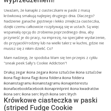
Uważam, że kanapki z ciasteczkami w paski z masą
krówkową smakują najlepiej drugiego dnia. Dlaczego?
Nadzienie ganache gęstnieje i lekko zmiękcza ciasteczka,
dzięki czemu całkowicie rozpływają się w ustach. Są więc
wspaniałą opcją do zrobienia poprzedniego dnia, aby
przynieść je do pracy, na imprezę, na specjalne wydarzenie,
do przyjaciół/rodziny lub na wielki talerz w kuchni, gdzie nie
musisz się z nikim dzielić. Co?
Mam nadzieję, że spodoba Wam się ten przepis z cyklu
"sneak peek Sally's Cookie Addiction"!
Drukuj
zegar ikona zegara ikona sztućców ikona sztućców
ikona flagi ikona flagi ikona foldera ikona foldera
ikonainstagramu ikonainstagramu ikonapinterestu
ikonafacebookfacebook ikonaprintprint ikona kwadratów
ikona serc ikona serc litych ikona serc litych
Krówkowe ciasteczka w paski
(striped Fudge Cookie