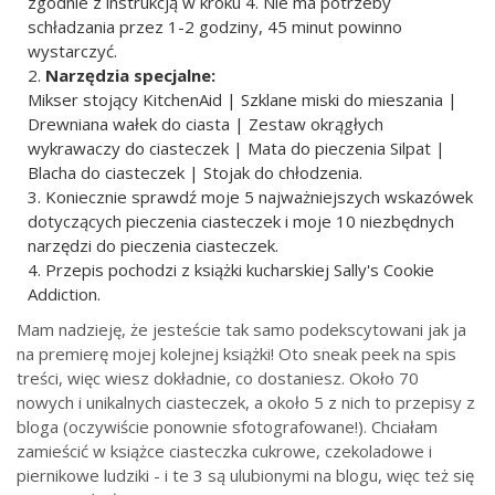
zgodnie z instrukcją w kroku 4. Nie ma potrzeby
schładzania przez 1-2 godziny, 45 minut powinno
wystarczyć.
Narzędzia specjalne:
Mikser stojący KitchenAid | Szklane miski do mieszania |
Drewniana wałek do ciasta | Zestaw okrągłych
wykrawaczy do ciasteczek | Mata do pieczenia Silpat |
Blacha do ciasteczek | Stojak do chłodzenia.
Koniecznie sprawdź moje 5 najważniejszych wskazówek
dotyczących pieczenia ciasteczek i moje 10 niezbędnych
narzędzi do pieczenia ciasteczek.
Przepis pochodzi z książki kucharskiej Sally's Cookie
Addiction.
Mam nadzieję, że jesteście tak samo podekscytowani jak ja
na premierę mojej kolejnej książki! Oto sneak peek na spis
treści, więc wiesz dokładnie, co dostaniesz. Około 70
nowych i unikalnych ciasteczek, a około 5 z nich to przepisy z
bloga (oczywiście ponownie sfotografowane!). Chciałam
zamieścić w książce ciasteczka cukrowe, czekoladowe i
piernikowe ludziki - i te 3 są ulubionymi na blogu, więc też się