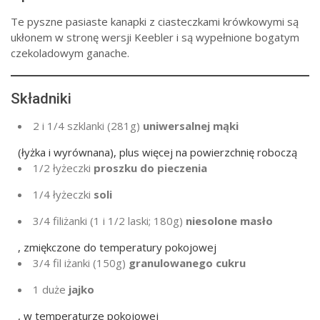
Te pyszne pasiaste kanapki z ciasteczkami krówkowymi są
ukłonem w stronę wersji Keebler i są wypełnione bogatym
czekoladowym ganache.
Składniki
2
i 1/4 szklanki (
281g
)
uniwersalnej mąki
(łyżka i wyrównana), plus więcej na powierzchnię roboczą
1/2
łyżeczki
proszku do pieczenia
1/4
łyżeczki
soli
3/4
filiżanki (1 i 1/2 laski; 180g)
niesolone masło
, zmiękczone do temperatury pokojowej
3/4 fil
iżanki (
150g
)
granulowanego cukru
1
duże
jajko
, w temperaturze pokojowej