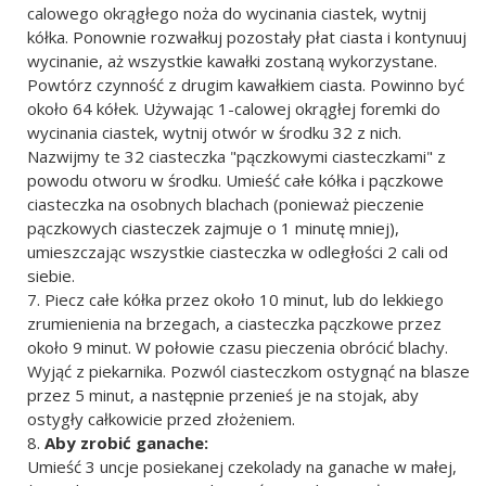
calowego okrągłego noża do wycinania ciastek, wytnij
kółka. Ponownie rozwałkuj pozostały płat ciasta i kontynuuj
wycinanie, aż wszystkie kawałki zostaną wykorzystane.
Powtórz czynność z drugim kawałkiem ciasta. Powinno być
około 64 kółek. Używając 1-calowej okrągłej foremki do
wycinania ciastek, wytnij otwór w środku 32 z nich.
Nazwijmy te 32 ciasteczka "pączkowymi ciasteczkami" z
powodu otworu w środku. Umieść całe kółka i pączkowe
ciasteczka na osobnych blachach (ponieważ pieczenie
pączkowych ciasteczek zajmuje o 1 minutę mniej),
umieszczając wszystkie ciasteczka w odległości 2 cali od
siebie.
Piecz całe kółka przez około 10 minut, lub do lekkiego
zrumienienia na brzegach, a ciasteczka pączkowe przez
około 9 minut. W połowie czasu pieczenia obrócić blachy.
Wyjąć z piekarnika. Pozwól ciasteczkom ostygnąć na blasze
przez 5 minut, a następnie przenieś je na stojak, aby
ostygły całkowicie przed złożeniem.
Aby zrobić ganache:
Umieść 3 uncje posiekanej czekolady na ganache w małej,