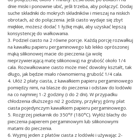
dnie miski i ponownie ubić, jeśli trzeba, aby połączyć. Dodaj
suche składniki do mokrych składników i mieszaj na niskich
obrotach, aż do połączenia. Jeśli ciasto wydaje się zbyt
miękkie, możesz dodać 1 łyżkę mąki, aby uzyskać lepszą
konsystencję do wałkowania.
Podziel ciasto na 2 równe porcje. Każdą porcję rozwałkuj
na kawałku papieru pergaminowego lub lekko oprószonej
mąką silikonowej macie do pieczenia (ja wolę
nieprzywierającą matę silikonową) na grubość około 1/4
cala. Rozwałkowane ciasto może mieć dowolny kształt, tak
długo, jak będzie miało równomierną grubość 1/4 cala.
Ułóż 2 płaty ciasta, z kawałkiem papieru pergaminowego
pomiędzy nimi, na blasze do pieczenia i odstaw do lodówki
na co najmniej 1-2 godziny (i do 2 dni). W przypadku
chłodzenia dłuższego niż 2 godziny, przykryj górny płat
ciasta pojedynczym kawałkiem papieru pergaminowego.
Rozgrzej piekarnik do 350°F (180°C). Wyłóż blachy do
pieczenia papierem pergaminowym lub silikonowymi
matami do pieczenia.
Wyjmij jeden z płatów ciasta z lodówki i używając 2-