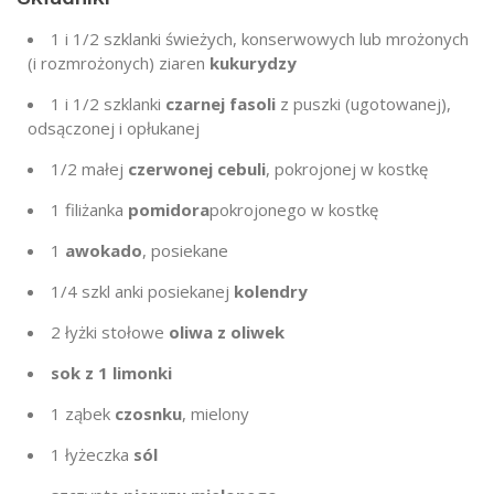
1
i 1/2 szklanki świeżych, konserwowych lub mrożonych
(i rozmrożonych) ziaren
kukurydzy
1
i 1/2 szklanki
czarnej fasoli
z puszki (ugotowanej),
odsączonej i opłukanej
1/2
małej
czerwonej cebuli
, pokrojonej w kostkę
1 filiżanka
pomidora
pokrojonego w kostkę
1
awokado
, posiekane
1/4 szkl
anki posiekanej
kolendry
2 łyżki stołowe
oliwa z oliwek
sok z
1
limonki
1
ząbek
czosnku
, mielony
1 łyżeczka
sól