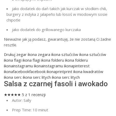
jako dodatek do dań takich jak kurczak w słodkim chili,
burgery z indyka z jalapeño lub łosoś w miodowym sosie
chipotle
jako dodatek do grillowanego kurczaka
Nieważne jak ją podasz, gwarantuję, że nie zostaną Ci żadne
resztki.
Drukuj
zegar ikona zegara ikona sztućców ikona sztućców
ikona flagi ikona flagi ikona folderu ikona folderu
ikonainstagramu ikonainstagramu ikonapinterest
ikonafacebookfacebook ikonaprintprint ikona kwadratów
ikona serc ikona serc litych ikona serc litych
Salsa z czarnej fasoli i awokado
★
★
★
★
★
5
z
1
recenzji
Autor:
Sally
Prep Time:
10 minut