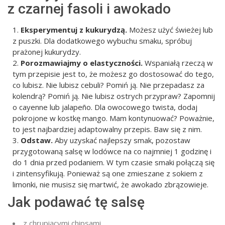
z czarnej fasoli i awokado
Eksperymentuj z kukurydzą.
Możesz użyć świeżej lub
z puszki. Dla dodatkowego wybuchu smaku, spróbuj
prażonej kukurydzy.
Porozmawiajmy o elastyczności.
Wspaniałą rzeczą w
tym przepisie jest to, że możesz go dostosować do tego,
co lubisz. Nie lubisz cebuli? Pomiń ją. Nie przepadasz za
kolendrą? Pomiń ją. Nie lubisz ostrych przypraw? Zapomnij
o cayenne lub jalapeño. Dla owocowego twista, dodaj
pokrojone w kostkę mango. Mam kontynuować? Poważnie,
to jest najbardziej adaptowalny przepis. Baw się z nim.
Odstaw.
Aby uzyskać najlepszy smak, pozostaw
przygotowaną salsę w lodówce na co najmniej 1 godzinę i
do 1 dnia przed podaniem. W tym czasie smaki połączą się
i zintensyfikują. Ponieważ są one zmieszane z sokiem z
limonki, nie musisz się martwić, że awokado zbrązowieje.
Jak podawać tę salsę
z chrupiącymi chipsami