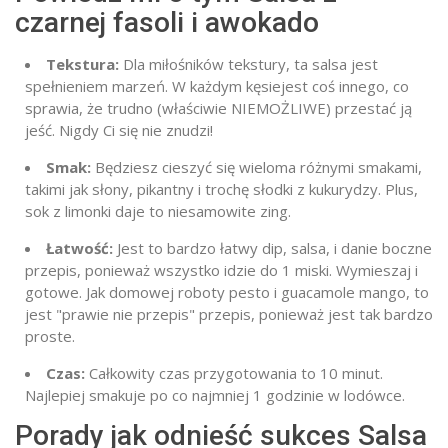
czarnej fasoli i awokado
Tekstura:
Dla miłośników tekstury, ta salsa jest
spełnieniem marzeń.
W każdym kęsie
jest
coś innego, co
sprawia, że trudno (właściwie NIEMOŻLIWE) przestać ją
jeść. Nigdy Ci się nie znudzi!
Smak:
Będziesz cieszyć się wieloma różnymi smakami,
takimi jak słony, pikantny i trochę słodki
z kukurydzy. Plus,
sok z limonki daje to niesamowite zing.
Łatwość:
Jest to bardzo łatwy dip, salsa, i danie boczne
przepis, ponieważ wszystko idzie do 1 miski. Wymieszaj i
gotowe. Jak domowej roboty pesto i guacamole mango, to
jest "prawie nie przepis" przepis, ponieważ jest tak bardzo
proste.
Czas:
Całkowity czas przygotowania to 10 minut.
Najlepiej smakuje po co najmniej 1 godzinie w lodówce.
Porady jak odnieść sukces Salsa