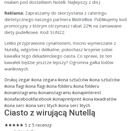
miałam pod dostatkiem Nutelli. Najlepszy z dni.}
Reklama:
Zapraszamy do skorzystania z cateringu
dietetycznego naszego partnera
BistroBox
. Publikujemy kod
promocyjny z którym otrzymasz rabat 22% na zamawiane
diety pudełkowe. Kod: SUN22.
Lekko przyprawione cynamonem, mocno wymieszane z
Nutellą, wilgotne i delikatne, pokochasz krojenie sobie
kawałka tego dekadenckiego ciasta. Co sprawi, że ten
kawałek będzie jeszcze lepszy? Ogromna gałka lodów
waniliowych.
Drukuj
zegar ikona zegara ikona sztućców ikona sztućców
ikona flagi ikona flagi ikona folderu ikona folderu
ikonainstagramu ikonainstagramu ikonapinterest
ikonafacebookfacebook ikonaprintprint ikona kwadratów
ikona serc ikona serc litych ikona serc litych
Ciasto z wirującą Nutellą
★
★
★
★
★
5
z
5
recenzji