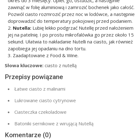
okres do 3 miesięcy. Upiec go, ostudzić, a następnie
zawinąć w folię aluminiową i zamrozić bochenek jako całość.
Pozwól ciasto rozmrozić przez noc w lodówce, a następnie
doprowadzić do temperatury pokojowej przed podaniem.
Nutella:
Lubię lekko podgrzać Nutellę przed nałożeniem
jej na patelnię. I po prostu mikrofalówka go przez około 15
sekund. Ułatwia to nakładanie Nutelli na ciasto, jak również
zapobiega jej opadaniu na dno tortu.
Zaadaptowane z Food & Wine.
Słowa kluczowe:
ciasto z nutellą
Przepisy powiązane
Łatwe ciasto z malinami
Lukrowane ciasto cytrynowe
Ciasteczka czekoladowe
Batoniki sernikowe z wirującą Nutellą
Komentarze (0)