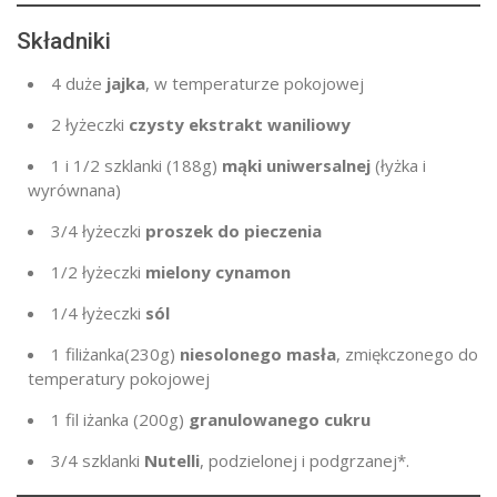
Składniki
4
duże
jajka
, w temperaturze pokojowej
2 łyżeczki
czysty ekstrakt waniliowy
1
i 1/2 szklanki (
188g
)
mąki uniwersalnej
(łyżka i
wyrównana)
3/4 łyżeczki
proszek do pieczenia
1/2 łyżeczki
mielony cynamon
1/4 łyżeczki
sól
1 filiżanka
(230g
)
niesolonego masła
, zmiękczonego do
temperatury pokojowej
1 fil
iżanka (
200g
)
granulowanego cukru
3/4 szklanki
Nutelli
, podzielonej i podgrzanej*.