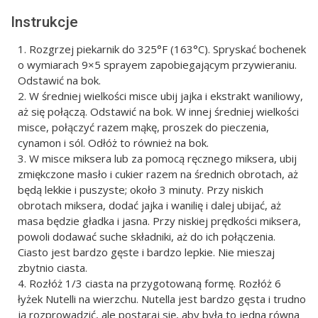
Instrukcje
Rozgrzej piekarnik do 325°F (163°C). Spryskać bochenek
o wymiarach 9×5 sprayem zapobiegającym przywieraniu.
Odstawić na bok.
W średniej wielkości misce ubij jajka i ekstrakt waniliowy,
aż się połączą. Odstawić na bok. W innej średniej wielkości
misce, połączyć razem mąkę, proszek do pieczenia,
cynamon i sól. Odłóż to również na bok.
W misce miksera lub za pomocą ręcznego miksera, ubij
zmiękczone masło i cukier razem na średnich obrotach, aż
będą lekkie i puszyste; około 3 minuty. Przy niskich
obrotach miksera, dodać jajka i wanilię i dalej ubijać, aż
masa będzie gładka i jasna. Przy niskiej prędkości miksera,
powoli dodawać suche składniki, aż do ich połączenia.
Ciasto jest bardzo gęste i bardzo lepkie. Nie mieszaj
zbytnio ciasta.
Rozłóż 1/3 ciasta na przygotowaną formę. Rozłóż 6
łyżek Nutelli na wierzchu. Nutella jest bardzo gęsta i trudno
ją rozprowadzić, ale postaraj się, aby była to jedna równa