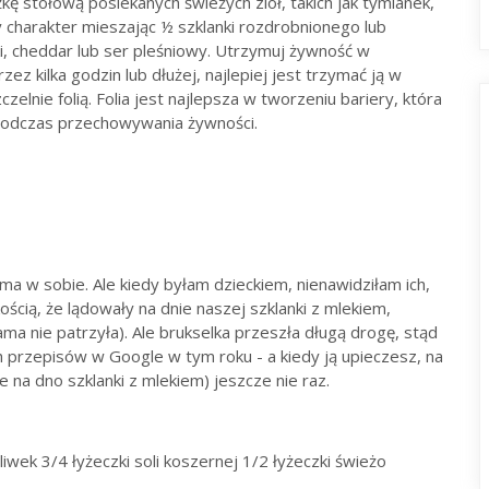
ę stołową posiekanych świeżych ziół, takich jak tymianek,
 charakter mieszając ½ szklanki rozdrobnionego lub
i, cheddar lub ser pleśniowy. Utrzymuj żywność w
ez kilka godzin lub dłużej, najlepiej jest trzymać ją w
lnie folią. Folia jest najlepsza w tworzeniu bariery, która
 podczas przechowywania żywności.
ma w sobie. Ale kiedy byłam dzieckiem, nienawidziłam ich,
ością, że lądowały na dnie naszej szklanki z mlekiem,
ma nie patrzyła). Ale brukselka przeszła długą drogę, stąd
ch przepisów w Google w tym roku - a kiedy ją upieczesz, na
 na dno szklanki z mlekiem) jeszcze nie raz.
liwek 3/4 łyżeczki soli koszernej 1/2 łyżeczki świeżo