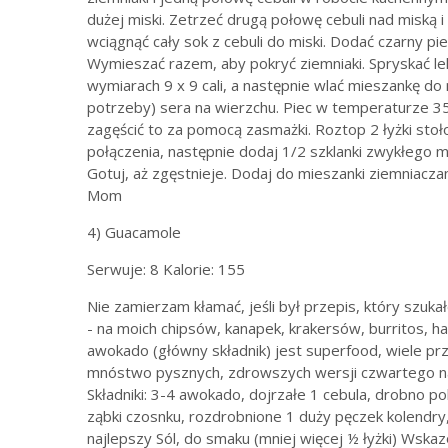
dużej miski. Zetrzeć drugą połowę cebuli nad miską i
wciągnąć cały sok z cebuli do miski. Dodać czarny piep
Wymieszać razem, aby pokryć ziemniaki. Spryskać l
wymiarach 9 x 9 cali, a następnie wlać mieszankę do 
potrzeby) sera na wierzchu. Piec w temperaturze 350
zagęścić to za pomocą zasmażki. Roztop 2 łyżki stoł
połączenia, następnie dodaj 1/2 szklanki zwykłego m
Gotuj, aż zgęstnieje. Dodaj do mieszanki ziemniacz
Mom
4) Guacamole
Serwuje: 8 Kalorie: 155
Nie zamierzam kłamać, jeśli był przepis, który szuk
- na moich chipsów, kanapek, krakersów, burritos, ha
awokado (główny składnik) jest superfood, wiele pr
mnóstwo pysznych, zdrowszych wersji czwartego na
Składniki: 3-4 awokado, dojrzałe 1 cebula, drobno 
ząbki czosnku, rozdrobnione 1 duży pęczek kolendry, 
najlepszy Sól, do smaku (mniej więcej ½ łyżki) Wska