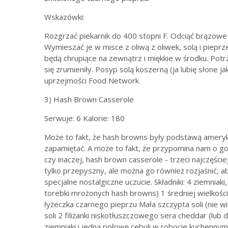
Wskazówki:
Rozgrzać piekarnik do 400 stopni F. Odciąć brązowe 
Wymieszać je w misce z oliwą z oliwek, solą i pieprz
będą chrupiące na zewnątrz i miękkie w środku. Potr
się zrumieniły. Posyp solą koszerną (ja lubię słone j
uprzejmości Food Network
3) Hash Brown Casserole
Serwuje: 6 Kalorie: 180
Może to fakt, że hash browns były podstawą ameryka
zapamiętać. A może to fakt, że przypomina nam o go
czy inaczej, hash brown casserole - trzeci najczęśc
tylko przepyszny, ale można go również rozjaśnić, ab
specjalne nostalgiczne uczucie. Składniki: 4 ziemniak
torebki mrożonych hash browns) 1 średniej wielkości 
łyżeczka czarnego pieprzu Mała szczypta soli (nie wi
soli 2 filiżanki niskotłuszczowego sera cheddar (lu
ziemniaki i jedną połowę cebuli w robocie kuchennym,