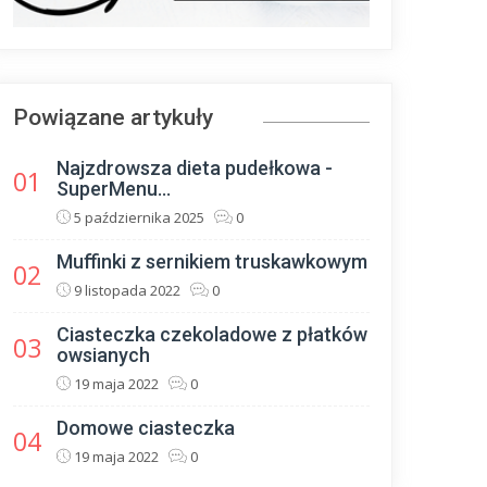
Powiązane artykuły
Najzdrowsza dieta pudełkowa -
01
SuperMenu...
5 października 2025
0
Muffinki z sernikiem truskawkowym
02
9 listopada 2022
0
Ciasteczka czekoladowe z płatków
03
owsianych
19 maja 2022
0
Domowe ciasteczka
04
19 maja 2022
0