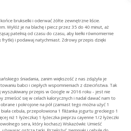
końce brukselki i oderwać żółte zewnętrzne liście.
em. Wyłóż je na blachę i piecz przez 35 do 40 minut, aż
ząsaj patelnią od czasu do czasu, aby kiełki równomiernie
ak frytki) i podawaj natychmiast. Zdrowy przepis dzięki
ńskiego śniadania, zanim większość z nas zdążyła je
towaniu babci i ciepłych wspomnieniach z dzieciństwa. Tak
iej wyszukiwany przepis w Google w 2016 roku - jest nie
y zmieścić się w celach kalorycznych i nadal dawać nam to
i, obrane i pokrojone na pół (zamiast tego można użyć 1
biała cebula, przepołowiona 1 filiżanka jogurtu greckiego 1
ęcej niż 1 łyżeczka) 1 łyżeczka pieprzu cayenne 1/2 łyżeczki
b dowolnego sera, który kochasz) Wskazówki: Umieść
 używając ostrza tarki. Przełożyć ziemniaki i cebulę do