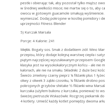
pestki i obierając tak, aby pozostał tylko miąższ ow
w średniej wielkości misce; nie martw się o to, aby 
owocu w gotowym guacamole smakują wyśmienicie. Dod
wymieszać. Dodaj pokrojone w kostkę pomidory i del
uprzejmości Fitness Blender
5) Kurczak Marsala
Porcje: 4 Kalorie: 241
Miękki. Bogaty sos. Smak z dodatkiem ziół. Wino Mar
przepisu, który dodaje kolejną warstwę ciepła i satysf
piątym najczęściej wyszukiwanym przepisem Google 
klasyka jest na wysokokalorycznym końcu - ale nie m
kaloriach, ale nie na smaku. Składniki: 2 duże bez kośc
Świeżo zmielony czarny pieprz ¼ filiżanki plus 1 łyż
oliwy z oliwek 3 ząbki czosnku, ¼ filiżanki drobno po
pokrojonych grzybów shiitake ⅓ filiżanki wina Marsa
kurczaka (użyłem bulionu z kurczaka, ponieważ to ws
świeżej pietruszki Wskazówki: Rozgrzej piekarnik do
4 kotlety. Umieść każdy kotlet pomiędzy dwoma arkusza