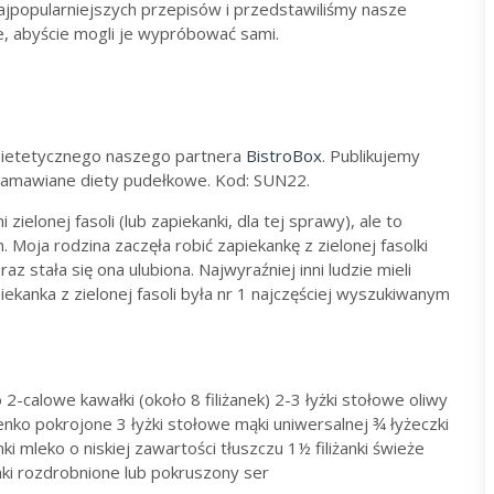
najpopularniejszych przepisów i przedstawiliśmy nasze
e, abyście mogli je wypróbować sami.
dietetycznego naszego partnera
BistroBox
. Publikujemy
zamawiane diety pudełkowe. Kod: SUN22.
zielonej fasoli (lub zapiekanki, dla tej sprawy), ale to
Moja rodzina zaczęła robić zapiekankę z zielonej fasolki
z stała się ona ulubiona. Najwyraźniej inni ludzie mieli
ekanka z zielonej fasoli była nr 1 najczęściej wyszukiwanym
o 2-calowe kawałki (około 8 filiżanek) 2-3 łyżki stołowe oliwy
ienko pokrojone 3 łyżki stołowe mąki uniwersalnej ¾ łyżeczki
nki mleko o niskiej zawartości tłuszczu 1½ filiżanki świeże
żanki rozdrobnione lub pokruszony ser