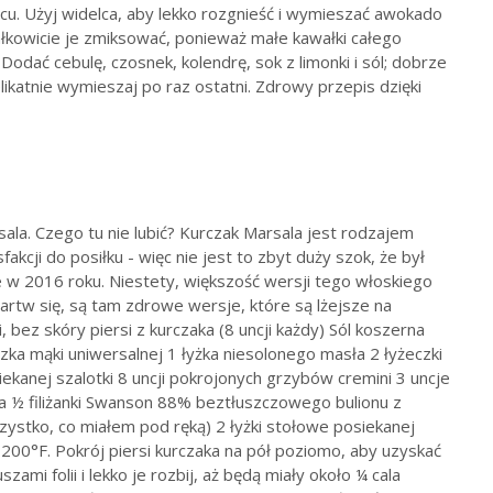
ocu. Użyj widelca, aby lekko rozgnieść i wymieszać awokado
całkowicie je zmiksować, ponieważ małe kawałki całego
ać cebulę, czosnek, kolendrę, sok z limonki i sól; dobrze
ikatnie wymieszaj po raz ostatni. Zdrowy przepis dzięki
sala. Czego tu nie lubić? Kurczak Marsala jest rodzajem
akcji do posiłku - więc nie jest to zbyt duży szok, że był
w 2016 roku. Niestety, większość wersji tego włoskiego
artw się, są tam zdrowe wersje, które są lżejsze na
i, bez skóry piersi z kurczaka (8 uncji każdy) Sól koszerna
eczka mąki uniwersalnej 1 łyżka niesolonego masła 2 łyżeczki
siekanej szalotki 8 uncji pokrojonych grzybów cremini 3 uncje
la ½ filiżanki Swanson 88% beztłuszczowego bulionu z
zystko, co miałem pod ręką) 2 łyżki stołowe posiekanej
 200°F. Pokrój piersi kurczaka na pół poziomo, aby uzyskać
mi folii i lekko je rozbij, aż będą miały około ¼ cala