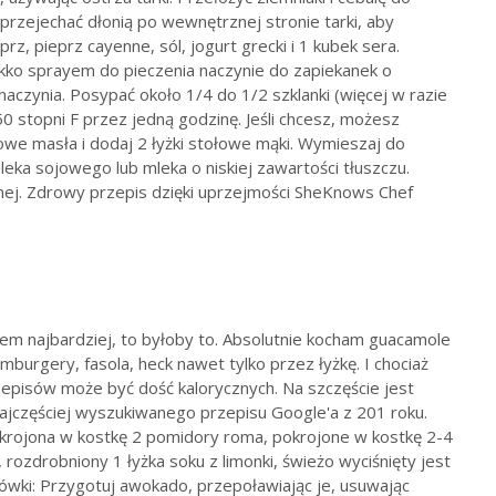
 przejechać dłonią po wewnętrznej stronie tarki, aby
rz, pieprz cayenne, sól, jogurt grecki i 1 kubek sera.
ekko sprayem do pieczenia naczynie do zapiekanek o
naczynia. Posypać około 1/4 do 1/2 szklanki (więcej w razie
 stopni F przez jedną godzinę. Jeśli chcesz, możesz
owe masła i dodaj 2 łyżki stołowe mąki. Wymieszaj do
leka sojowego lub mleka o niskiej zawartości tłuszczu.
anej. Zdrowy przepis dzięki uprzejmości SheKnows Chef
ałem najbardziej, to byłoby to. Absolutnie kocham guacamole
mburgery, fasola, heck nawet tylko przez łyżkę. I chociaż
zepisów może być dość kalorycznych. Na szczęście jest
jczęściej wyszukiwanego przepisu Google'a z 201 roku.
pokrojona w kostkę 2 pomidory roma, pokrojone w kostkę 2-4
rozdrobniony 1 łyżka soku z limonki, świeżo wyciśnięty jest
zówki: Przygotuj awokado, przepoławiając je, usuwając