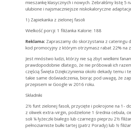
mieszankę klasycznych i nowych. Zebraliśmy listę 5 
ulubione i najsmaczniejsze niskokaloryczne adaptacj
1) Zapiekanka z zielonej fasoli
Wielkość porcji: 1 filiżanka Kalorie: 188
Reklama:
Zapraszamy do skorzystania z cateringu 
kod promocyjny z którym otrzymasz rabat 22% na 
Jest mnóstwo ludzi, którzy nie są zbyt wielkimi fanami 
prawdopodobnie dlatego, że nie próbowali ich razem. 
częścią Święta Dziękczynienia około dekady temu i tera
takie same doświadczenia, biorąc pod uwagę, że zapi
przepisem w Google w 2016 roku.
Składniki
2½ funt zielonej fasoli, przycięte i pokrojone na 1- d
z oliwek extra-virgin, podzielone 1 średnia cebula, c
soli ¼ łyżeczki białego lub czarnego pieprzu 2½ filiża
pełnoziarniste bułki tartej (patrz Porady) lub ½ fili