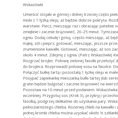
Wskazówki
Umieścić stojaki w górnej i dolnej trzeciej części pie
miski z 1 łyżką oleju, aż będzie dobrze pokryta. Roz
warstwie. Piecz, mieszając raz i obracając patelnie 
zmięknie i zacznie brązowieć, 20-25 minut. Tymczas
ogniu. Dodaj cebulę i gotuj, często mieszając, aż bę
mąkę, sól i pieprz; gotować, mieszając, jeszcze prze
zrumienione kawałki. Gotować, mieszając, aż sos zaczn
około 4 minut. Zdejmij z ognia. (Patrz Wskazówki) Ki
Rozgrzać brojler. Połowę zielonej fasolki przełożyć
do brojlera. Rozprowadź połowę sosu na fasolce. Do
Połączyć bułkę tartą i pozostałą 1 łyżkę oleju w małe
Posypać zapiekankę mieszanką bułki tartej (lub sere
gratin będzie bulgotać i zacznie brązowieć na wierzc
Pozostaw na 10 minut przed podaniem. Wskazówka na 
wcześniej. Przygotuj sos (Krok 3), przykryj i przec
fasolką, podgrzej delikatnie do uzyskania pary. Wska
pełnoziarnistego chleba. Rozerwij chleb na kawałki 
jednej kromki chleba można uzyskać około ½ szklank