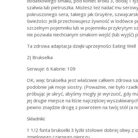
dodatkowego smaku, pod koniec kroku 3, dodaj 1 łyżk
szałwia lub pietruszka. Możesz też nadać mu serowy
pokruszonego sera, takiego jak Gruyère, szwajcarsk
świeżości: Jeśli przechowujesz żywność w lodówce prz
szczelnym pojemniku lub w pojemniku przykrytym szcze
nie pozwala niechcianym smakom wejść (lub wyjść)
Ta zdrowa adaptacja dzięki uprzejmości Eating Well
2) Brukselka
Serwuje: 6 Kalorie: 109
OK, więc brukselka jest właściwie całkiem zdrowa sa
podobnie jak moje siostry. (Poważnie, nie było rzadk
próbując je ukryć, abyśmy mogły je wyrzucić, gdy ma
jej drugie miejsce na liście najczęściej wyszukiwany
pewno znajdzie drogę z powrotem na twój stół (a nie
Składniki:
1 1/2 funta brukselki 3 łyżki stołowe dobrej oliwy z o
zmielonego czarnego pieprzu.