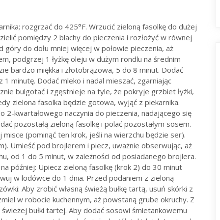
karnika; rozgrzać do 425°F. Wrzucić zieloną fasolkę do dużej
dzielić pomiędzy 2 blachy do pieczenia i rozłożyć w równej
od góry do dołu mniej więcej w połowie pieczenia, aż
em, podgrzej 1 łyżkę oleju w dużym rondlu na średnim
dzie bardzo miękka i złotobrązowa, 5 do 8 minut. Dodać
z 1 minutę. Dodać mleko i nadal mieszać, zgarniając
ie bulgotać i zgęstnieje na tyle, że pokryje grzbiet łyżki,
edy zielona fasolka będzie gotowa, wyjąć z piekarnika.
 do 2-kwartałowego naczynia do pieczenia, nadającego się
dać pozostałą zieloną fasolkę i polać pozostałym sosem.
j misce (pominąć ten krok, jeśli na wierzchu będzie ser).
m). Umieść pod brojlerem i piecz, uważnie obserwując, aż
hu, od 1 do 5 minut, w zależności od posiadanego brojlera.
później: Upiecz zieloną fasolkę (krok 2) do 30 minut
howuj w lodówce do 1 dnia. Przed podaniem z zieloną
zówki: Aby zrobić własną świeżą bułkę tartą, usuń skórki z
i zmiel w robocie kuchennym, aż powstaną grube okruchy. Z
i świeżej bułki tartej. Aby dodać sosowi śmietankowemu