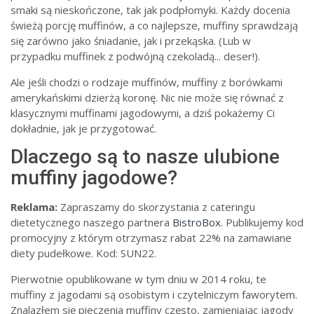
smaki są nieskończone, tak jak podpłomyki. Każdy docenia
świeżą porcję muffinów, a co najlepsze, muffiny sprawdzają
się zarówno jako śniadanie, jak i przekąska. (Lub w
przypadku muffinek z podwójną czekoladą... deser!).
Ale jeśli chodzi o rodzaje muffinów, muffiny z borówkami
amerykańskimi dzierżą koronę. Nic nie może się równać z
klasycznymi muffinami jagodowymi, a dziś pokażemy Ci
dokładnie, jak je przygotować.
Dlaczego są to nasze ulubione
muffiny jagodowe?
Reklama:
Zapraszamy do skorzystania z cateringu
dietetycznego naszego partnera
BistroBox
. Publikujemy kod
promocyjny z którym otrzymasz rabat 22% na zamawiane
diety pudełkowe. Kod: SUN22.
Pierwotnie opublikowane w tym dniu w 2014 roku, te
muffiny z jagodami są osobistym i czytelniczym faworytem.
Znalazłem się pieczenia muffiny często, zamieniając jagody