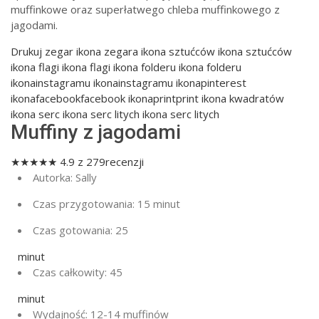
muffinkowe oraz superłatwego chleba muffinkowego z
jagodami.
Drukuj
zegar ikona zegara ikona sztućców ikona sztućców
ikona flagi ikona flagi ikona folderu ikona folderu
ikonainstagramu ikonainstagramu ikonapinterest
ikonafacebookfacebook ikonaprintprint ikona kwadratów
ikona serc ikona serc litych ikona serc litych
Muffiny z jagodami
★★★★★
4.9
z
279
recenzji
Autorka:
Sally
Czas przygotowania:
15 minut
Czas gotowania:
25
minut
Czas całkowity:
45
minut
Wydajność:
12-14 muffinów