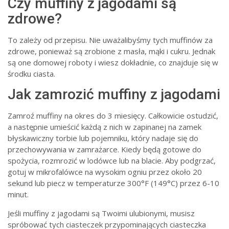
Czy muffiny z jagodami są
zdrowe?
To zależy od przepisu. Nie uważalibyśmy tych muffinów za
zdrowe, ponieważ są zrobione z masła, mąki i cukru. Jednak
są one domowej roboty i wiesz dokładnie, co znajduje się w
środku ciasta.
Jak zamrozić muffiny z jagodami
Zamroź muffiny na okres do 3 miesięcy. Całkowicie ostudzić,
a następnie umieścić każdą z nich w zapinanej na zamek
błyskawiczny torbie lub pojemniku, który nadaje się do
przechowywania w zamrażarce. Kiedy będą gotowe do
spożycia, rozmrozić w lodówce lub na blacie. Aby podgrzać,
gotuj w mikrofalówce na wysokim ogniu przez około 20
sekund lub piecz w temperaturze 300°F (149°C) przez 6-10
minut.
Jeśli muffiny z jagodami są Twoimi ulubionymi, musisz
spróbować tych ciasteczek przypominających ciasteczka