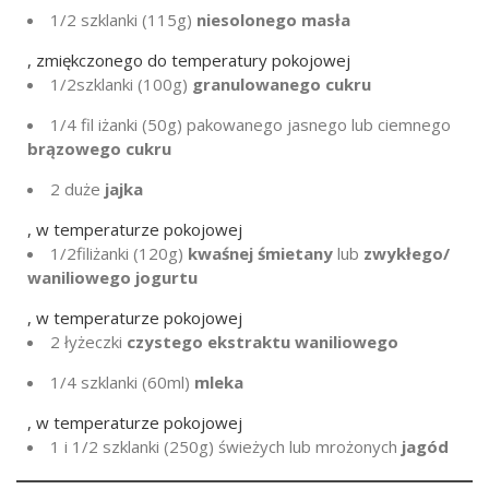
1/2 szklanki
(
115g
)
niesolonego masła
, zmiękczonego do temperatury pokojowej
1/2
szklanki
(
100g
)
granulowanego cukru
1/4 fil
iżanki (
50g
) pakowanego jasnego lub ciemnego
brązowego cukru
2
duże
jajka
, w temperaturze pokojowej
1/2
filiżanki
(
120g
)
kwaśnej śmietany
lub
zwykłego/
waniliowego jogurtu
, w temperaturze pokojowej
2 łyżeczki
czystego ekstraktu waniliowego
1/4
szklanki (60ml)
mleka
, w temperaturze pokojowej
1
i 1/2 szklanki (
250g
) świeżych lub mrożonych
jagód