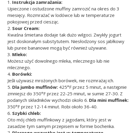
Instrukcja zamrażania:
Upieczone i ostudzone muffiny zamrozić na okres do 3
miesięcy. Rozmrażać w lodówce lub w temperaturze
pokojowej przed ciesząc.
Sour Cream:
Kwaśna śmietana dodaje tak dużo wilgoci. Zwykły jogurt
jest doskonałym substytutem. Niesłodzony sos jabłkowy
lub puree bananowe mogą być również używane.
Mleko:
Możesz użyć dowolnego mleka, mlecznego lub nie
mlecznego.
Borówki:
Jeśli używasz mrożonych borówek, nie rozmrażaj ich.
Dla jumbo muffinów:
425°F przez 5 minut, a następnie
zmniejsz do 350°F przez 22-25 minut, w sumie 27-30. Z
podanych składników wychodzi około 6.
Dla mini muffinek:
350°F przez 12-14 minut. Robi około 36-40.
Szybki chleb:
Oto mój chleb muffinkowy z jagodami, który jest w
zasadzie tym samym przepisem w formie bochenka.
Dlaczego wszystko jest w temperaturze