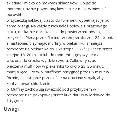
składniki i mleko do mokrych składników i ubijać do
momentu, aż nie pozostaną kieszenie z mąki. Wmieszać
borówki.
Łyżeczką nakładaj ciasto do foremek, wypełniając je po
same brzegi. Na każdy z nich nałóż polewę z brązowego
cukru, delikatnie dociskając ją do powierzchni, aby się
przykleiła. Piecz przez 5 minut w temperaturze 425 stopni,
a następnie, trzymając muffiny w piekarniku, zmniejsz
temperaturę piekarnika do 350 stopni (177°C). Piecz przez
kolejne 18-20 minut lub do momentu, gdy wykałaczka
włożona do środka wyjdzie czysta. Całkowity czas
pieczenia muffinów w piekarniku to około 23-25 minut,
mniej więcej. Pozwól muffinom ostygnąć przez 5 minut w
formie, a następnie przenieś je na druciany stojak, aby
kontynuować chłodzenie.
Muffiny zachowują świeżość pod przykryciem w
temperaturze pokojowej przez kilka dni lub w lodówce do
1 tygodnia.
Uwagi