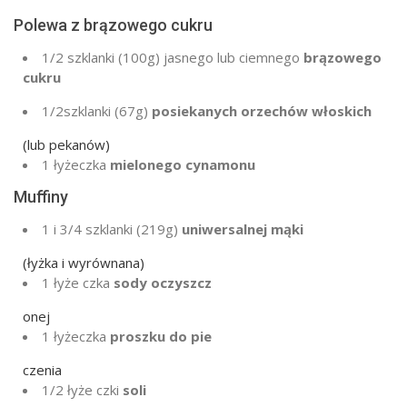
Polewa z brązowego cukru
1/2 szklanki
(
100g
) jasnego lub ciemnego
brązowego
cukru
1/2
szklanki
(
67g
)
posiekanych orzechów włoskich
(lub pekanów)
1 łyżeczka
mielonego cynamonu
Muffiny
1
i 3/4 szklanki (
219g
)
uniwersalnej mąki
(łyżka i wyrównana)
1 łyże
czka
sody oczyszcz
onej
1 łyżeczka
proszku do pie
czenia
1/2 łyże
czki
soli