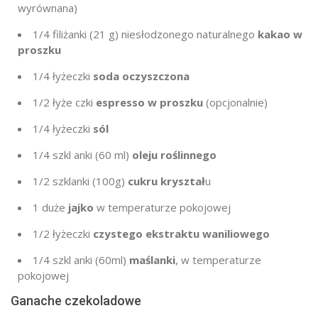
wyrównana)
1/4
filiżanki (
21
g) niesłodzonego naturalnego
kakao w
proszku
1/4 łyżeczki
soda oczyszczona
1/2 łyże
czki
espresso w proszku
(opcjonalnie)
1/4 łyżeczki
sól
1/4 szkl
anki (60 ml)
oleju roślinnego
1/2 szklanki
(
100g
)
cukru kryształ
u
1
duże
jajko
w temperaturze pokojowej
1/2 łyżeczki
czystego ekstraktu waniliowego
1/4 szkl
anki (60ml)
maślanki
, w temperaturze
pokojowej
Ganache czekoladowe