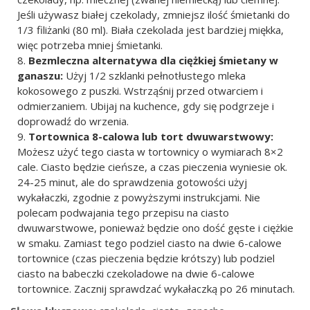
Jeśli używasz białej czekolady, zmniejsz ilość śmietanki do
1/3 filiżanki (80 ml). Biała czekolada jest bardziej miękka,
więc potrzeba mniej śmietanki.
Bezmleczna alternatywa dla ciężkiej śmietany w
ganaszu:
Użyj 1/2 szklanki pełnotłustego mleka
kokosowego z puszki. Wstrząśnij przed otwarciem i
odmierzaniem. Ubijaj na kuchence, gdy się podgrzeje i
doprowadź do wrzenia.
Tortownica 8-calowa lub tort dwuwarstwowy:
Możesz użyć tego ciasta w tortownicy o wymiarach 8×2
cale. Ciasto będzie cieńsze, a czas pieczenia wyniesie ok.
24-25 minut, ale do sprawdzenia gotowości użyj
wykałaczki, zgodnie z powyższymi instrukcjami. Nie
polecam podwajania tego przepisu na ciasto
dwuwarstwowe, ponieważ będzie ono dość gęste i ciężkie
w smaku. Zamiast tego podziel ciasto na dwie 6-calowe
tortownice (czas pieczenia będzie krótszy) lub podziel
ciasto na babeczki czekoladowe na dwie 6-calowe
tortownice. Zacznij sprawdzać wykałaczką po 26 minutach.