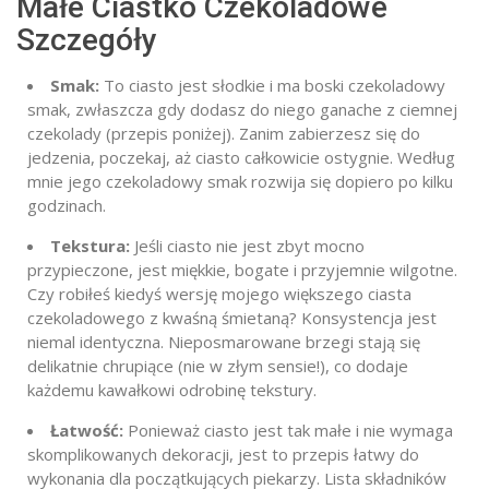
Małe Ciastko Czekoladowe
Szczegóły
Smak:
To ciasto jest słodkie i ma boski czekoladowy
smak, zwłaszcza gdy dodasz do niego ganache z ciemnej
czekolady (przepis poniżej). Zanim zabierzesz się do
jedzenia, poczekaj, aż ciasto całkowicie ostygnie. Według
mnie jego czekoladowy smak rozwija się dopiero po kilku
godzinach.
Tekstura:
Jeśli ciasto nie jest zbyt mocno
przypieczone, jest miękkie, bogate i przyjemnie wilgotne.
Czy robiłeś kiedyś wersję mojego większego ciasta
czekoladowego z kwaśną śmietaną? Konsystencja jest
niemal identyczna. Nieposmarowane brzegi stają się
delikatnie chrupiące (nie w złym sensie!), co dodaje
każdemu kawałkowi odrobinę tekstury.
Łatwość:
Ponieważ ciasto jest tak małe i nie wymaga
skomplikowanych dekoracji, jest to przepis łatwy do
wykonania dla początkujących piekarzy. Lista składników