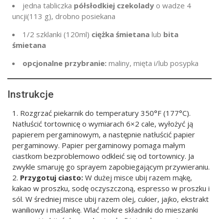
jedna
tabliczka
półsłodkiej czekolady
o wadze
4
uncji
(113 g
), drobno posiekana
1/2 szklanki
(120ml)
ciężka śmietana
lub
bita
śmietana
opcjonalne przybranie:
maliny, mięta i/lub posypka
Instrukcje
Rozgrzać piekarnik do temperatury 350°F (177°C).
Natłuścić tortownicę o wymiarach 6×2 cale, wyłożyć ją
papierem pergaminowym, a następnie natłuścić papier
pergaminowy. Papier pergaminowy pomaga małym
ciastkom bezproblemowo odkleić się od tortownicy. Ja
zwykle smaruję go sprayem zapobiegającym przywieraniu.
Przygotuj ciasto:
W dużej misce ubij razem mąkę,
kakao w proszku, sodę oczyszczoną, espresso w proszku i
sól. W średniej misce ubij razem olej, cukier, jajko, ekstrakt
waniliowy i maślankę. Wlać mokre składniki do mieszanki