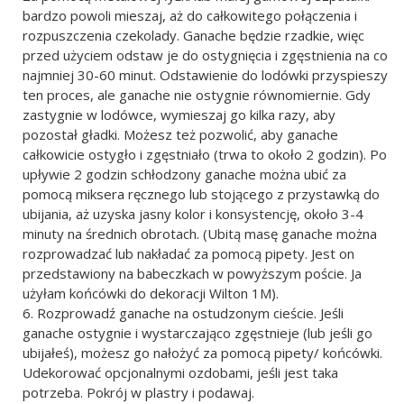
bardzo powoli mieszaj, aż do całkowitego połączenia i
rozpuszczenia czekolady. Ganache będzie rzadkie, więc
przed użyciem odstaw je do ostygnięcia i zgęstnienia na co
najmniej 30-60 minut. Odstawienie do lodówki przyspieszy
ten proces, ale ganache nie ostygnie równomiernie. Gdy
zastygnie w lodówce, wymieszaj go kilka razy, aby
pozostał gładki. Możesz też pozwolić, aby ganache
całkowicie ostygło i zgęstniało (trwa to około 2 godzin). Po
upływie 2 godzin schłodzony ganache można ubić za
pomocą miksera ręcznego lub stojącego z przystawką do
ubijania, aż uzyska jasny kolor i konsystencję, około 3-4
minuty na średnich obrotach. (Ubitą masę ganache można
rozprowadzać lub nakładać za pomocą pipety. Jest on
przedstawiony na babeczkach w powyższym poście. Ja
użyłam końcówki do dekoracji Wilton 1M).
Rozprowadź ganache na ostudzonym cieście. Jeśli
ganache ostygnie i wystarczająco zgęstnieje (lub jeśli go
ubijałeś), możesz go nałożyć za pomocą pipety/ końcówki.
Udekorować opcjonalnymi ozdobami, jeśli jest taka
potrzeba. Pokrój w plastry i podawaj.