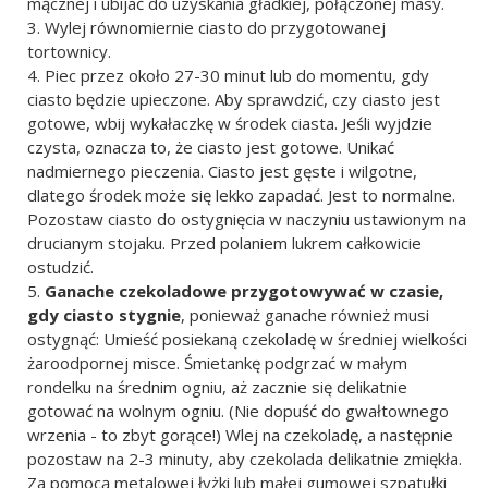
mącznej i ubijać do uzyskania gładkiej, połączonej masy.
Wylej równomiernie ciasto do przygotowanej
tortownicy.
Piec przez około 27-30 minut lub do momentu, gdy
ciasto będzie upieczone. Aby sprawdzić, czy ciasto jest
gotowe, wbij wykałaczkę w środek ciasta. Jeśli wyjdzie
czysta, oznacza to, że ciasto jest gotowe. Unikać
nadmiernego pieczenia. Ciasto jest gęste i wilgotne,
dlatego środek może się lekko zapadać. Jest to normalne.
Pozostaw ciasto do ostygnięcia w naczyniu ustawionym na
drucianym stojaku. Przed polaniem lukrem całkowicie
ostudzić.
Ganache czekoladowe przygotowywać w czasie,
gdy ciasto stygnie
, ponieważ ganache również musi
ostygnąć: Umieść posiekaną czekoladę w średniej wielkości
żaroodpornej misce. Śmietankę podgrzać w małym
rondelku na średnim ogniu, aż zacznie się delikatnie
gotować na wolnym ogniu. (Nie dopuść do gwałtownego
wrzenia - to zbyt gorące!) Wlej na czekoladę, a następnie
pozostaw na 2-3 minuty, aby czekolada delikatnie zmiękła.
Za pomocą metalowej łyżki lub małej gumowej szpatułki