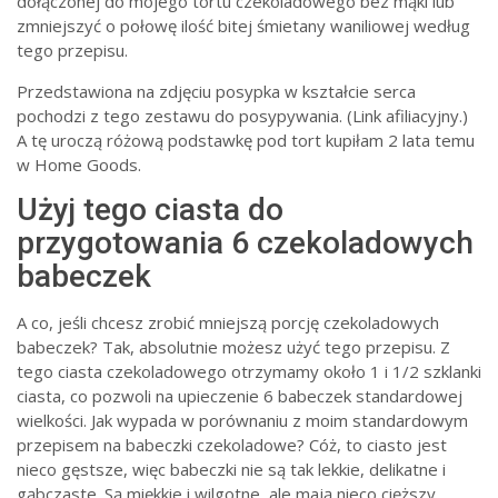
dołączonej do mojego tortu czekoladowego bez mąki lub
zmniejszyć o połowę ilość bitej śmietany waniliowej według
tego przepisu.
Przedstawiona na zdjęciu posypka w kształcie serca
pochodzi z tego zestawu do posypywania. (Link afiliacyjny.)
A tę uroczą różową podstawkę pod tort kupiłam 2 lata temu
w Home Goods.
Użyj tego ciasta do
przygotowania 6 czekoladowych
babeczek
A co, jeśli chcesz zrobić mniejszą porcję czekoladowych
babeczek? Tak, absolutnie możesz użyć tego przepisu. Z
tego ciasta czekoladowego otrzymamy około 1 i 1/2 szklanki
ciasta, co pozwoli na upieczenie 6 babeczek standardowej
wielkości. Jak wypada w porównaniu z moim standardowym
przepisem na babeczki czekoladowe? Cóż, to ciasto jest
nieco gęstsze, więc babeczki nie są tak lekkie, delikatne i
gąbczaste. Są miękkie i wilgotne, ale mają nieco cięższy