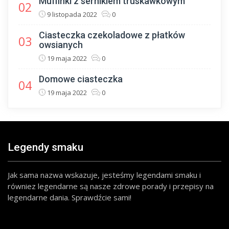
Muffinki z sernikiem truskawkowym
02
9 listopada 2022
0
Ciasteczka czekoladowe z płatków
03
owsianych
19 maja 2022
0
Domowe ciasteczka
04
19 maja 2022
0
Legendy smaku
Jak sama nazwa wskazuje, jesteśmy legendami smaku i
równiez legendarne są nasze zdrowe porady i przepisy na
legendarne dania. Sprawdźcie sami!