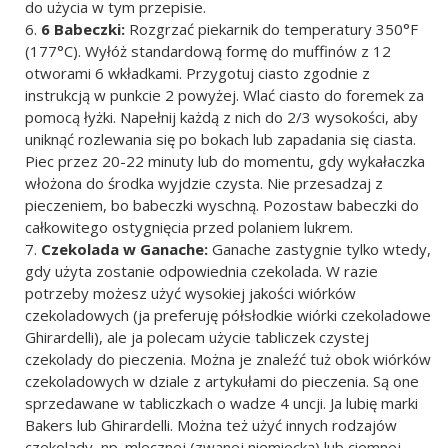
do użycia w tym przepisie.
6 Babeczki:
Rozgrzać piekarnik do temperatury 350°F
(177°C). Wyłóż standardową formę do muffinów z 12
otworami 6 wkładkami. Przygotuj ciasto zgodnie z
instrukcją w punkcie 2 powyżej. Wlać ciasto do foremek za
pomocą łyżki. Napełnij każdą z nich do 2/3 wysokości, aby
uniknąć rozlewania się po bokach lub zapadania się ciasta.
Piec przez 20-22 minuty lub do momentu, gdy wykałaczka
włożona do środka wyjdzie czysta. Nie przesadzaj z
pieczeniem, bo babeczki wyschną. Pozostaw babeczki do
całkowitego ostygnięcia przed polaniem lukrem.
Czekolada w Ganache:
Ganache zastygnie tylko wtedy,
gdy użyta zostanie odpowiednia czekolada. W razie
potrzeby możesz użyć wysokiej jakości wiórków
czekoladowych (ja preferuję półsłodkie wiórki czekoladowe
Ghirardelli), ale ja polecam użycie tabliczek czystej
czekolady do pieczenia. Można je znaleźć tuż obok wiórków
czekoladowych w dziale z artykułami do pieczenia. Są one
sprzedawane w tabliczkach o wadze 4 uncji. Ja lubię marki
Bakers lub Ghirardelli. Można też użyć innych rodzajów
czekolady, np. mlecznej (zwanej niemiecką) lub ciemnej.