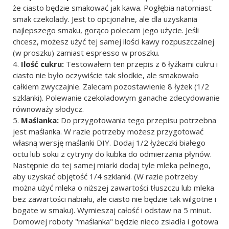
że ciasto będzie smakować jak kawa. Pogłębia natomiast
smak czekolady. Jest to opcjonalne, ale dla uzyskania
najlepszego smaku, gorąco polecam jego użycie. Jeśli
chcesz, możesz użyć tej samej ilości kawy rozpuszczalnej
(w proszku) zamiast espresso w proszku.
Ilość cukru:
Testowałem ten przepis z 6 łyżkami cukru i
ciasto nie było oczywiście tak słodkie, ale smakowało
całkiem zwyczajnie. Zalecam pozostawienie 8 łyżek (1/2
szklanki). Polewanie czekoladowym ganache zdecydowanie
równoważy słodycz.
Maślanka:
Do przygotowania tego przepisu potrzebna
jest maślanka. W razie potrzeby możesz przygotować
własną wersję maślanki DIY. Dodaj 1/2 łyżeczki białego
octu lub soku z cytryny do kubka do odmierzania płynów.
Następnie do tej samej miarki dodaj tyle mleka pełnego,
aby uzyskać objętość 1/4 szklanki. (W razie potrzeby
można użyć mleka o niższej zawartości tłuszczu lub mleka
bez zawartości nabiału, ale ciasto nie będzie tak wilgotne i
bogate w smaku). Wymieszaj całość i odstaw na 5 minut.
Domowej roboty "maślanka" będzie nieco zsiadła i gotowa