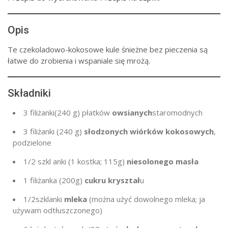
Opis
Te czekoladowo-kokosowe kule śnieżne bez pieczenia są
łatwe do zrobienia i wspaniale się mrożą.
Składniki
3 filiżanki
(240 g
) płatków
owsianych
staromodnych
3
filiżanki (
240 g
)
słodzonych wiórków kokosowych
,
podzielone
1/2 szkl
anki (1 kostka;
115g
)
niesolonego masła
1
filiżanka (
200g
)
cukru kryształ
u
1/2
szklanki
mleka
(można użyć dowolnego mleka; ja
używam odtłuszczonego)