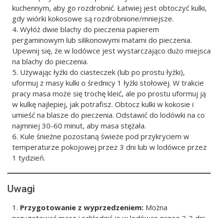
kuchennym, aby go rozdrobnić. Łatwiej jest obtoczyć kulki,
gdy wiórki kokosowe są rozdrobnione/mniejsze.
Wyłóż dwie blachy do pieczenia papierem
pergaminowym lub silikonowymi matami do pieczenia.
Upewnij się, że w lodówce jest wystarczająco dużo miejsca
na blachy do pieczenia.
Używając łyżki do ciasteczek (lub po prostu łyżki),
uformuj z masy kulki o średnicy 1 łyżki stołowej. W trakcie
pracy masa może się trochę kleić, ale po prostu uformuj ją
w kulkę najlepiej, jak potrafisz. Obtocz kulki w kokosie i
umieść na blasze do pieczenia. Odstawić do lodówki na co
najmniej 30-60 minut, aby masa stężała.
Kule śnieżne pozostaną świeże pod przykryciem w
temperaturze pokojowej przez 3 dni lub w lodówce przez
1 tydzień.
Uwagi
Przygotowanie z wyprzedzeniem:
Można
przygotować masę i schłodzić ją w lodówce przez 2-3 dni,