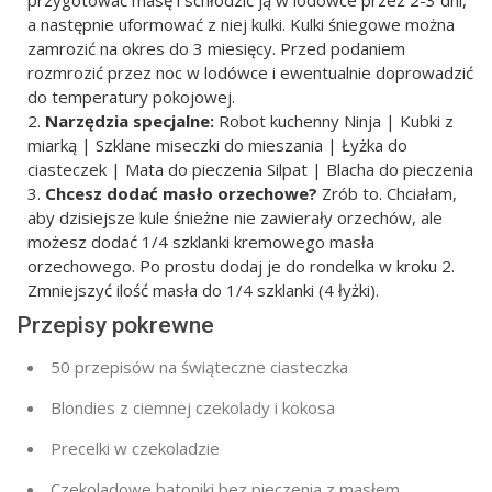
a następnie uformować z niej kulki. Kulki śniegowe można
zamrozić na okres do 3 miesięcy. Przed podaniem
rozmrozić przez noc w lodówce i ewentualnie doprowadzić
do temperatury pokojowej.
Narzędzia specjalne:
Robot kuchenny Ninja | Kubki z
miarką | Szklane miseczki do mieszania | Łyżka do
ciasteczek | Mata do pieczenia Silpat | Blacha do pieczenia
Chcesz dodać masło orzechowe?
Zrób to. Chciałam,
aby dzisiejsze kule śnieżne nie zawierały orzechów, ale
możesz dodać 1/4 szklanki kremowego masła
orzechowego. Po prostu dodaj je do rondelka w kroku 2.
Zmniejszyć ilość masła do 1/4 szklanki (4 łyżki).
Przepisy pokrewne
50 przepisów na świąteczne ciasteczka
Blondies z ciemnej czekolady i kokosa
Precelki w czekoladzie
Czekoladowe batoniki bez pieczenia z masłem