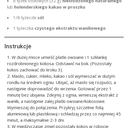
6 łyżek stołowych
(
32 g
)
niesłodzonego naturalnego
lub
holenderskiego kakao w proszku
1/8 łyżeczki
sól
1 łyżeczka
czystego ekstraktu waniliowego
Instrukcje
W dużej misce umieść płatki owsiane i 1 szklankę
rozdrobnionego kokosa. Odstawić na bok. (Pozostały
kokos zachować do kroku 3).
Masło, cukier, mleko, kakao i sól wymieszać w dużym
rondlu na średnim ogniu. Ubijać, aż masło się rozpuści, a
następnie doprowadzić do wrzenia. Gotować przez 1
minutę bez ubijania. Zdejmij z ognia, wmieszaj ekstrakt z
wanilii, a następnie zalej płatki owsiane/kokosowe.
Wymieszaj do połączenia. Przykryj szczelnie folią
aluminiową lub plastikową i schładzaj przez co najmniej 45
minut, a maksymalnie 2-3 dni.
W międzyczasie zmiel pozostały kokos w robocie