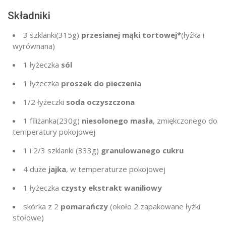
Składniki
3 szklanki
(315g
)
przesianej mąki tortowej*
(łyżka i
wyrównana)
1 łyżeczka
sól
1 łyżeczka
proszek do pieczenia
1/2 łyżeczki
soda oczyszczona
1 filiżanka
(230g
)
niesolonego masła
, zmiękczonego do
temperatury pokojowej
1
i 2/3 szklanki (
333g
)
granulowanego cukru
4
duże
jajka
, w temperaturze pokojowej
1 łyżeczka
czysty ekstrakt waniliowy
skórka z
2
pomarańczy
(około
2
zapakowane łyżki
stołowe)