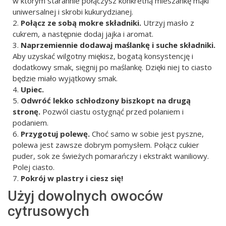
w którym starannie połączysz konkretną mieszankę mąki
uniwersalnej i skrobi kukurydzianej.
Połącz ze sobą mokre składniki.
Utrzyj masło z
cukrem, a następnie dodaj jajka i aromat.
Naprzemiennie dodawaj maślankę i suche składniki.
Aby uzyskać wilgotny miękisz, bogatą konsystencję i
dodatkowy smak, sięgnij po maślankę. Dzięki niej to ciasto
będzie miało wyjątkowy smak.
Upiec.
Odwróć lekko schłodzony biszkopt na drugą
stronę.
Pozwól ciastu ostygnąć przed polaniem i
podaniem.
Przygotuj polewę.
Choć samo w sobie jest pyszne,
polewa jest zawsze dobrym pomysłem. Połącz cukier
puder, sok ze świeżych pomarańczy i ekstrakt waniliowy.
Polej ciasto.
Pokrój w plastry i ciesz się!
Użyj dowolnych owoców
cytrusowych