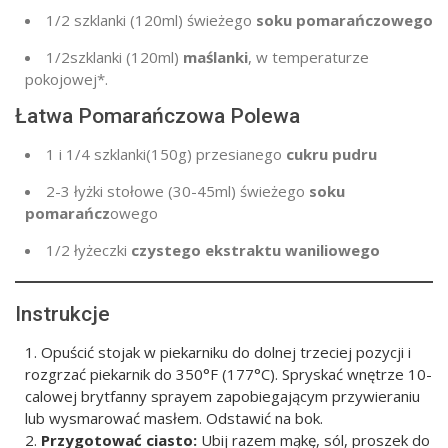
1/2 szklanki
(120ml) świeżego
soku pomarańczowego
1/2
szklanki
(120ml)
maślanki
, w temperaturze
pokojowej*.
Łatwa Pomarańczowa Polewa
1
i 1/4 szklanki
(150g
) przesianego
cukru pudru
2-3
łyżki stołowe (30-45ml) świeżego
soku
pomarańcz
owego
1/2 łyżeczki
czystego ekstraktu waniliowego
Instrukcje
Opuścić stojak w piekarniku do dolnej trzeciej pozycji i
rozgrzać piekarnik do 350°F (177°C). Spryskać wnętrze 10-
calowej brytfanny sprayem zapobiegającym przywieraniu
lub wysmarować masłem. Odstawić na bok.
Przygotować ciasto:
Ubij razem mąkę, sól, proszek do