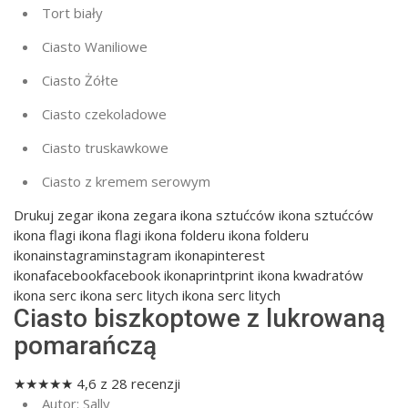
Tort biały
Ciasto Waniliowe
Ciasto Żółte
Ciasto czekoladowe
Ciasto truskawkowe
Ciasto z kremem serowym
Drukuj
zegar ikona zegara ikona sztućców ikona sztućców
ikona flagi ikona flagi ikona folderu ikona folderu
ikonainstagraminstagram ikonapinterest
ikonafacebookfacebook ikonaprintprint ikona kwadratów
ikona serc ikona serc litych ikona serc litych
Ciasto biszkoptowe z lukrowaną
pomarańczą
★
★
★
★
★
4,6
z
28
recenzji
Autor:
Sally