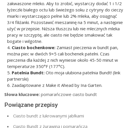
zakwaszone mleko. Aby to zrobić, wystarczy dodać 1 i 1/2
łyżeczki białego octu lub świeżego soku z cytryny do cieczy
miarki i wystarczająco pełne lub 2% mleka, aby osiągnąć
3/4 filiżanki. Pozostawić mieszaninę na 5 minut, a następnie
użyć w przepisie. Niższa tłuszczu lub nie mlecznych mleka
pracy w szczyptę, ale ciasto nie będzie smakować tak
bogate i wilgotne.
Ciasto bochenkowe:
Zamiast pieczenia w bundt pan,
można piec w dwóch 9×5 cali bochenek patelni. Czas
pieczenia dla każdej z nich wyniesie około 45-50 minut w
temperaturze 350°F (177°C).
Patelnia Bundt:
Oto moja ulubiona patelnia Bundt! (link
partnerski)
Zaadaptowane z Make it Ahead by Ina Garten.
Słowa kluczowe:
pomarańczowe ciasto bundt
Powiązane przepisy
Ciasto bundt z lukrowanymi jabłkami
Ciasto Bundt z żurawiną i pomarańczą