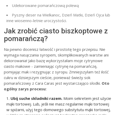
Udekorowane pomarańczową polewą
Pyszny deser na Wielkanoc, Dzień Matki, Dzień Ojca lub
inne wiosenno-letnie uroczystości.
Jak zrobić ciasto biszkoptowe z
pomarańczą?
Na pewno docenisz łatwość i prostotę tego przepisu. Nie
wymaga nasączania syropem, skomplikowanych warstw ani
dekorowania! Jako bazę wykorzystałam moje cytrynowe
ciasto makowe - zamieniając cytrynę na pomarańczę,
pomijając mak i rezygnując z syropu. Zmniejszyłam też ilość
cukru w dzisiejszym cieście, ponieważ świeży sok
pomarańczowy z Cara Caras jest wystarczająco słodki.
Oto
ogólny zarys procesu:
Ubij suche składniki razem.
Moim sekretem jest użycie
mąki tortowej. Lub, jeśli nie masz regularnie mąki tortowej
w spiżarni, użyj tego domowego substytutu mąki tortowej,