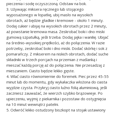
pieczenia i sodę oczyszczoną. Odstaw na bok.
Używając miksera ręcznego lub stojącego
wyposażonego w łopatkę, ubij masło na wysokich
obrotach, aż będzie gładkie i kremowe - około 1 minuty.
Dodaj cukier i ubijaj na wysokich obrotach przez 2 minuty,
aż powstanie kremowa masa. Zeskrobać boki i dno miski
gumową szpatułką, jeśli trzeba. Dodaj jajka i wanilię. Ubijać
na średnio-wysokiej prędkości, aż do połączenia. W razie
potrzeby, zeskrobać boki i dno miski. Dodać skórkę i sok z
pomarańczy. Z mikserem na niskich obrotach, dodać suche
składniki w trzech porcjach na przemian z maślanką i
mieszać każdą porcję aż do połączenia. Nie przesadzaj z
mieszaniem. Ciasto będzie lekko gęste.
Wlać ciasto równomiernie do foremek. Piec przez 45-55
minut lub do momentu, gdy wykałaczka włożona do ciasta
wyjdzie czysta. Przykryj ciasto luźno folią aluminiową, jeśli
zaczniesz zauważać, że wierzch szybko brązowieje. Po
upieczeniu, wyjmij z piekarnika i pozostaw do ostygnięcia
na 10 minut wewnątrz patelni.
Odwróć lekko ostudzony biszkopt na stojak ustawiony