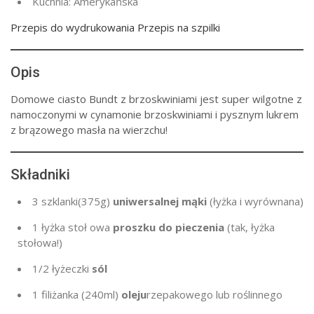
Kuchnia:
Amerykańska
Przepis do wydrukowania Przepis na szpilki
Opis
Domowe ciasto Bundt z brzoskwiniami jest super wilgotne z
namoczonymi w cynamonie brzoskwiniami i pysznym lukrem
z brązowego masła na wierzchu!
Składniki
3 szklanki
(375g
)
uniwersalnej mąki
(łyżka i wyrównana)
1 łyżka stoł
owa
proszku do pieczenia
(tak, łyżka
stołowa!)
1/2 łyżeczki
sól
1 filiżanka
(240ml)
oleju
rzepakowego lub roślinnego