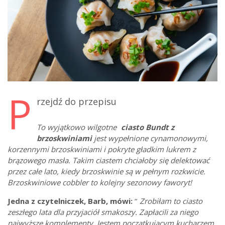
P
rzejdź do przepisu
To wyjątkowo wilgotne
ciasto Bundt z
brzoskwiniami
jest wypełnione cynamonowymi,
korzennymi brzoskwiniami i pokryte gładkim lukrem z
brązowego masła. Takim ciastem chciałoby się delektować
przez całe lato, kiedy brzoskwinie są w pełnym rozkwicie.
Brzoskwiniowe cobbler to kolejny sezonowy faworyt!
Jedna z czytelniczek, Barb, mówi:
“
Zrobiłam to ciasto
zeszłego lata dla przyjaciół smakoszy. Zapłacili za niego
najwyższe komplementy. Jestem początkującym kucharzem