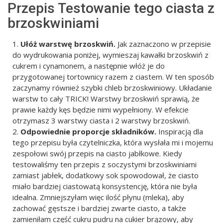
Przepis Testowanie tego ciasta z
brzoskwiniami
Ułóż warstwę brzoskwiń.
Jak zaznaczono w przepisie
do wydrukowania poniżej, wymieszaj kawałki brzoskwiń z
cukrem i cynamonem, a następnie włóż je do
przygotowanej tortownicy razem z ciastem. W ten sposób
zaczynamy również szybki chleb brzoskwiniowy. Układanie
warstw to cały TRICK! Warstwy brzoskwiń sprawią, że
prawie każdy kęs będzie nimi wypełniony. W efekcie
otrzymasz 3 warstwy ciasta i 2 warstwy brzoskwiń.
Odpowiednie proporcje składników.
Inspiracją dla
tego przepisu była czytelniczka, która wysłała mi i mojemu
zespołowi swój przepis na ciasto jabłkowe. Kiedy
testowaliśmy ten przepis z soczystymi brzoskwiniami
zamiast jabłek, dodatkowy sok spowodował, że ciasto
miało bardziej ciastowatą konsystencję, która nie była
idealna. Zmniejszyłam więc ilość płynu (mleka), aby
zachować gęstsze i bardziej zwarte ciasto, a także
zamieniłam część cukru pudru na cukier brązowy, aby