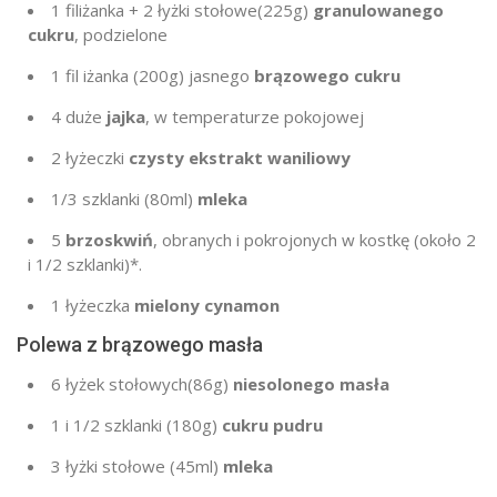
1
filiżanka + 2 łyżki stołowe
(225g
)
granulowanego
cukru
, podzielone
1 fil
iżanka (
200g
) jasnego
brązowego cukru
4
duże
jajka
, w temperaturze pokojowej
2 łyżeczki
czysty ekstrakt waniliowy
1/3 szklanki
(80ml)
mleka
5
brzoskwiń
, obranych i pokrojonych w kostkę (około 2
i
1/2 szklanki
)*.
1 łyżeczka
mielony cynamon
Polewa z brązowego masła
6 łyżek stołowych
(86g
)
niesolonego masła
1
i 1/2 szklanki (
180g
)
cukru pudru
3 łyżki stołowe
(45ml)
mleka