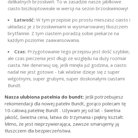
delikatnych brzoskwiń. To w zasadzie nasze jabłkowe
ciasto biszkoptowe
ale w wersji na sezon brzoskwiniowy!
Łatwość:
W tym przepisie po prostu mieszasz ciasto i
układasz je z brzoskwiniami w wysmarowanej tłuszczem
brytfannie. Z tym ciastem poradzą sobie piekarze na
każdym poziomie zaawansowania.
Czas:
Przygotowanie tego przepisu jest dość szybkie,
ale czas pieczenia jest długi ze względu na duży rozmiar
ciasta. Nie denerwuj się, jeśli minęła już godzina, a ciasto
nadal nie jest gotowe - tak właśnie dzieje się z super
wilgotnymi, super grubymi, super doskonałymi ciastami
Bundt.
Nasza ulubiona patelnia do bundt:
Jeśli potrzebujesz
rekomendacji dla nowej patelni Bundt, gorąco polecam tę
10-calową patelnię Bundt
. Używam jej od lat - świetna
jakość, świetna cena, łatwa do trzymania i piękny kształt.
Mimo, że jest nieprzywierająca, zawsze smarujemy ją
tłuszczem dla bezpieczeństwa.