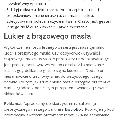
uzyskać więcej smaku.
Użyj miksera.
Mimo, że w tym przepisie na ciasto
brzoskwiniowe nie ucierasz razem masła i cukru,
zdecydowanie polecam użycie miksera. Ciasto jest gęste i
jest go dość dużo - mikser ułatwia mieszanie.
Lukier z brązowego masła
Wykończeniem tego letniego deseru jest nasz genialny
lukier z brązowego masła. Czy kiedykolwiek używałeś
brązowego masła
w swoim przepisie? Przygotowanie go
jest proste, ponieważ wszystko co robisz to mieszanie
masła, gdy delikatnie gotuje się na kuchence. Dodaje ono
niesamowicie orzechowy smak do wszystkiego, czego
dotknie. Po tym jak zrumienione masło ostygnie przez kilka
minut, zgodnie z poniższym przepisem, wmieszaj resztę
składników lukru.
Reklama:
Zapraszamy do skorzystania z cateringu
dietetycznego naszego partnera
BistroBox
. Publikujemy kod
promocyjny z którym otrzymasz rabat 22% na zamawiane