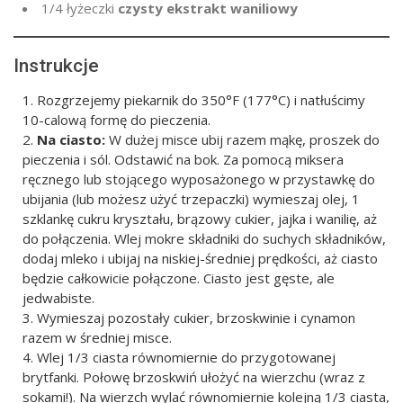
1/4 łyżeczki
czysty ekstrakt waniliowy
Instrukcje
Rozgrzejemy piekarnik do 350°F (177°C) i natłuścimy
10-calową formę do pieczenia.
Na ciasto:
W dużej misce ubij razem mąkę, proszek do
pieczenia i sól. Odstawić na bok. Za pomocą miksera
ręcznego lub stojącego wyposażonego w przystawkę do
ubijania (lub możesz użyć trzepaczki) wymieszaj olej, 1
szklankę cukru kryształu, brązowy cukier, jajka i wanilię, aż
do połączenia. Wlej mokre składniki do suchych składników,
dodaj mleko i ubijaj na niskiej-średniej prędkości, aż ciasto
będzie całkowicie połączone. Ciasto jest gęste, ale
jedwabiste.
Wymieszaj pozostały cukier, brzoskwinie i cynamon
razem w średniej misce.
Wlej 1/3 ciasta równomiernie do przygotowanej
brytfanki. Połowę brzoskwiń ułożyć na wierzchu (wraz z
sokami!). Na wierzch wylać równomiernie kolejną 1/3 ciasta,