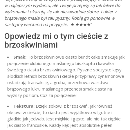
w najlepszym wydaniu, ale Twoje przepisy są tak łatwe do
wykonania i okazują się tak niezawodnie dobre. Lukier z
brązowego masła był tak pyszny. Robię go ponownie w
następny weekend na przyjęcie.
★ ★★★★”
Opowiedz mi o tym cieście z
brzoskwiniami
Smak:
To brzoskwiniowe ciasto bundt cake smakuje jak
połączenie ulubionego maślanego biszkoptu i kawałka
świeżego ciasta brzoskwiniowego.
Pyszne soczyste kęsy
słodkich letnich brzoskwiń i ciepłe przyprawy cynamonowe
osładzają transakcję, a gruba, orzechowa warstwa
brązowego lukru maślanego przenosi smak ciasta na
wyższy poziom. Cóż za połączenie!
Tekstura:
Dzięki sokowi z brzoskwiń, jak również
olejowi w cieście, to ciasto jest wyjątkowo wilgotne i
gładkie jak jedwab. Jest miękkie i gęste, ale nie tak ciężkie
jak ciasto francuskie. Każdy kęs jest absolutnie pełen