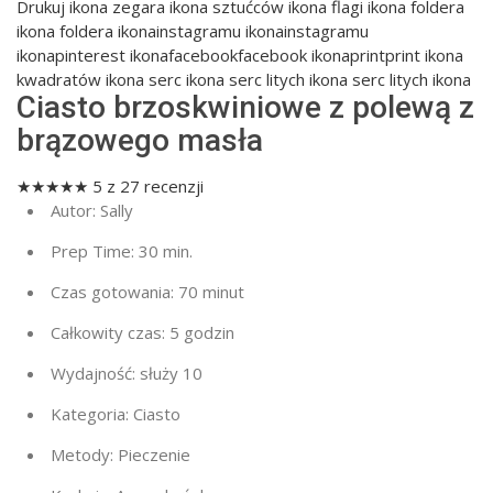
Drukuj
ikona zegara ikona sztućców ikona flagi ikona foldera
ikona foldera ikonainstagramu ikonainstagramu
ikonapinterest ikonafacebookfacebook ikonaprintprint ikona
kwadratów ikona serc ikona serc litych ikona serc litych ikona
Ciasto brzoskwiniowe z polewą z
brązowego masła
★
★
★
★
★
5
z
27
recenzji
Autor:
Sally
Prep Time:
30 min.
Czas gotowania:
70 minut
Całkowity czas:
5 godzin
Wydajność:
służy 10
Kategoria:
Ciasto
Metody:
Pieczenie