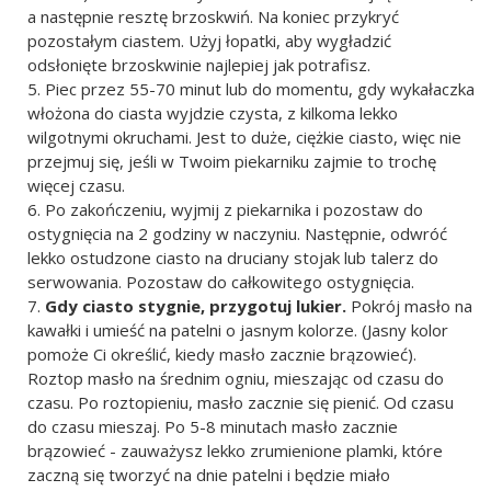
a następnie resztę brzoskwiń. Na koniec przykryć
pozostałym ciastem. Użyj łopatki, aby wygładzić
odsłonięte brzoskwinie najlepiej jak potrafisz.
Piec przez 55-70 minut lub do momentu, gdy wykałaczka
włożona do ciasta wyjdzie czysta, z kilkoma lekko
wilgotnymi okruchami. Jest to duże, ciężkie ciasto, więc nie
przejmuj się, jeśli w Twoim piekarniku zajmie to trochę
więcej czasu.
Po zakończeniu, wyjmij z piekarnika i pozostaw do
ostygnięcia na 2 godziny w naczyniu. Następnie, odwróć
lekko ostudzone ciasto na druciany stojak lub talerz do
serwowania. Pozostaw do całkowitego ostygnięcia.
Gdy ciasto stygnie, przygotuj lukier.
Pokrój masło na
kawałki i umieść na patelni o jasnym kolorze. (Jasny kolor
pomoże Ci określić, kiedy masło zacznie brązowieć).
Roztop masło na średnim ogniu, mieszając od czasu do
czasu. Po roztopieniu, masło zacznie się pienić. Od czasu
do czasu mieszaj. Po 5-8 minutach masło zacznie
brązowieć - zauważysz lekko zrumienione plamki, które
zaczną się tworzyć na dnie patelni i będzie miało