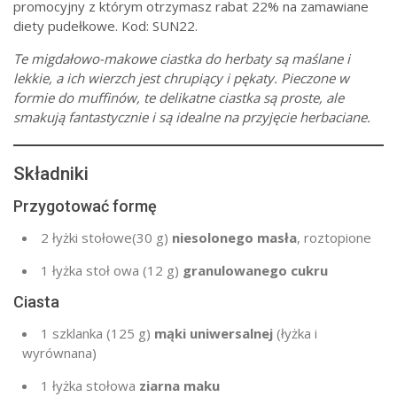
promocyjny z którym otrzymasz rabat 22% na zamawiane
diety pudełkowe. Kod: SUN22.
Te
migdałowo-makowe ciastka do herbaty
są maślane i
lekkie, a ich wierzch jest chrupiący i pękaty. Pieczone w
formie do muffinów, te delikatne ciastka są proste, ale
smakują fantastycznie i są idealne na przyjęcie herbaciane.
Składniki
Przygotować formę
2 łyżki stołowe
(30 g
)
niesolonego masła
, roztopione
1 łyżka stoł
owa (
12 g
)
granulowanego cukru
Ciasta
1 szklanka
(
125 g
)
mąki uniwersalnej
(łyżka i
wyrównana)
1 łyżka stołowa
ziarna maku