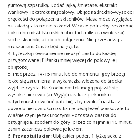
gumową szpatułką. Dodać jajka, śmietanę, ekstrakt
waniliowy i ekstrakt migdałowy. Ubijać na średnio-wysokiej
prędkości do połączenia składników. Masa może wyglądać
na zsiadłą - to nic nie szkodzi. W razie potrzeby zeskrobać
boki i dno miski. Na niskich obrotach miksera wmieszać
suche składniki, aż do ich połączenia. Nie przesadzaj z
mieszaniem. Ciasto będzie gęste.
Łyżeczką równomiernie nałożyć ciasto do każdej
przygotowanej filiżanki (mniej więcej do połowy jej
objętości).
Piec przez 14-15 minut lub do momentu, gdy brzegi
lekko się zarumienią, a wykałaczka włożona do środka
wyjdzie czysta. Na środku ciastek mogą pojawić się
wysokie nierówności. Wyjąć ciastka z piekarnika i
natychmiast odwrócić patelnię, aby uwolnić ciastka. Z
powodu nierówności ciastka nie będą leżeć płasko, ale to
właśnie czyni je tak uroczymi! Pozostaw ciastka do
ostygnięcia, spodem do góry, przez co najmniej 10 minut,
zanim zaczniesz polewać je lukrem.
Przygotuj lukier:
Ubij cukier puder, 1 łyżkę soku z