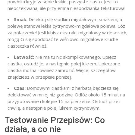
powłoka kryje w sobie lekkie, puszyste ciasto. Jest to
nieoczekiwana, ale przyjemna niespodzianka teksturowa!
Smak:
Delektuj się słodkim migdałowym smakiem, a
polewę stanowi lekka cytrynowo-migdałowa polewa. Cóż
za połączenie! Jeśli lubisz ekstrakt migdałowy w deserach,
mogą Ci się spodobać te wiśniowo-migdałowe kruche
ciasteczka
również.
Łatwość:
Nie ma tu nic skomplikowanego. Upiecz
ciastka, ostudź je, a następnie polej lukrem. Upieczone
ciastka można również zamrozić. Więcej szczegółów
znajdziesz w przepisie poniżej.
Czas:
Domowymi ciastkami z herbatą będziesz się
delektować w mniej niż godzinę. Odłóż około 15 minut na
przygotowanie i kolejne 15 na pieczenie.
Ostudź przez
chwilę, a następnie polej lukrem cytrynowym.
Testowanie Przepisów: Co
działa, a co nie