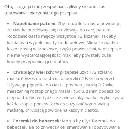
Oto, czego ja i mój zespół nauczyliśmy się podczas
testowania i pieczenia tego przepisu.
Napełnianie patelni:
Zbyt duża ilość ciasta powoduje,
że ciastka przelewają się i rozlewają po całej patelni.
Rozdzielić ciasto między wszystkie 12 filiżanek, tak aby
każda była wypełniona tylko do połowy. Mimo że ciastka
lekko urosną w środkowej części powierzchni, w przepisie
nie ma wystarczającej ilości mąki, aby powstały duże
kopuły przypominające muffiny.
Chrupiący wierzch:
W przepisie użyć 1/2 szklanki
masła: 6 łyżek do ciasta na babeczki i 2 łyżki na wierzch.
Używając pędzelka do ciasta, posmaruj każdą filiżankę
mieszaniną roztopionego masła i cukru, zanim dodasz do
niej ciasto. Nie wstydź się z mieszanką masła - wykorzystaj
każdą kroplę, ponieważ chcesz uzyskać wyczuwalną
maślaną, chrupiącą powłokę na każdym ciastku.
Foremki do babeczek:
Można by użyć foremek do
babeczek, ale to zniweczy cel smarowania i posypywania