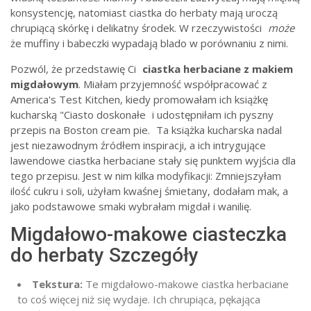
konsystencję, natomiast ciastka do herbaty mają uroczą
chrupiącą skórkę i delikatny środek. W rzeczywistości
może
że muffiny i babeczki wypadają blado w porównaniu z nimi.
Pozwól, że przedstawię Ci
ciastka herbaciane z makiem
migdałowym
. Miałam przyjemność współpracować z
America's Test Kitchen, kiedy promowałam ich książkę
kucharską "Ciasto doskonałe
i udostępniłam ich pyszny
przepis na Boston cream pie.
Ta książka kucharska nadal
jest niezawodnym źródłem inspiracji, a ich intrygujące
lawendowe ciastka herbaciane stały się punktem wyjścia dla
tego przepisu. Jest w nim kilka modyfikacji: Zmniejszyłam
ilość cukru i soli, użyłam kwaśnej śmietany, dodałam mak, a
jako podstawowe smaki wybrałam migdał i wanilię.
Migdałowo-makowe ciasteczka
do herbaty Szczegóły
Tekstura:
Te migdałowo-makowe ciastka herbaciane
to coś więcej niż się wydaje. Ich chrupiąca, pękająca