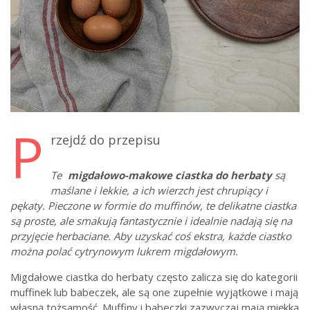
P
rzejdź do przepisu
Te
migdałowo-makowe ciastka do herbaty
są
maślane i lekkie, a ich wierzch jest chrupiący i
pękaty. Pieczone w formie do muffinów, te delikatne ciastka
są proste, ale smakują fantastycznie i idealnie nadają się na
przyjęcie herbaciane. Aby uzyskać coś ekstra, każde ciastko
można polać cytrynowym lukrem migdałowym.
Migdałowe ciastka do herbaty często zalicza się do kategorii
muffinek lub babeczek, ale są one zupełnie wyjątkowe i mają
własną tożsamość. Muffiny i babeczki zazwyczaj mają miękką