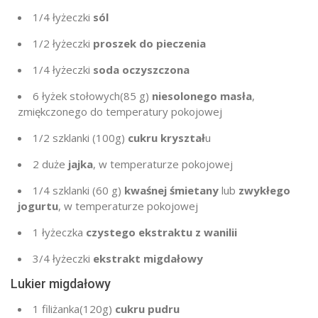
1/4 łyżeczki
sól
1/2 łyżeczki
proszek do pieczenia
1/4 łyżeczki
soda oczyszczona
6 łyżek stołowych
(85 g
)
niesolonego masła
,
zmiękczonego do temperatury pokojowej
1/2 szklanki
(
100g
)
cukru kryształ
u
2
duże
jajka
, w temperaturze pokojowej
1/4 szklanki
(
60 g
)
kwaśnej śmietany
lub
zwykłego
jogurtu
, w temperaturze pokojowej
1 łyżeczka
czystego ekstraktu z wanilii
3/4 łyżeczki
ekstrakt migdałowy
Lukier migdałowy
1 filiżanka
(120g
)
cukru pudru