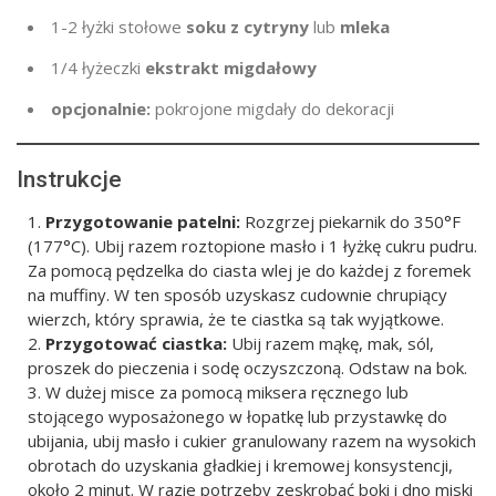
1-2
łyżki stołowe
soku z cytryny
lub
mleka
1/4 łyżeczki
ekstrakt migdałowy
opcjonalnie:
pokrojone migdały do dekoracji
Instrukcje
Przygotowanie patelni:
Rozgrzej piekarnik do 350°F
(177°C). Ubij razem roztopione masło i 1 łyżkę cukru pudru.
Za pomocą pędzelka do ciasta wlej je do każdej z foremek
na muffiny. W ten sposób uzyskasz cudownie chrupiący
wierzch, który sprawia, że te ciastka są tak wyjątkowe.
Przygotować ciastka:
Ubij razem mąkę, mak, sól,
proszek do pieczenia i sodę oczyszczoną. Odstaw na bok.
W dużej misce za pomocą miksera ręcznego lub
stojącego wyposażonego w łopatkę lub przystawkę do
ubijania, ubij masło i cukier granulowany razem na wysokich
obrotach do uzyskania gładkiej i kremowej konsystencji,
około 2 minut. W razie potrzeby zeskrobać boki i dno miski