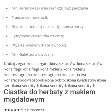
Mini serniczki lub mini serniczki bez pieczenia
Francuskie makaroniki
Biscotti z ciemnej czekolady i pomarańczy
Cytrynowe ciasteczka z ricottą
Ptysie
z kremem
(Pâte à Choux)
Mini Galettes z owocami
Drukuj
zegar ikona zegara ikona sztućców ikona sztućców
ikona flagi ikona flagi ikona folderu ikona folderu
ikonainstagramu ikonainstagramu ikonapinterest
ikonafacebookfacebook ikona odbitki ikona kwadratów ikona
serc ikona serc litych ikona serc litych ikona serc litych
Ciastka do herbaty z makiem
migdałowym
★
★
★
★
★
5
z
6
recenzji