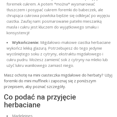
foremek cukrem. A potem *można* wysmarować
tłuszczem i posypać cukrem foremki do babeczek, ale
chrupiąca cukrowa powłoka będzie się odklejać po wyjęciu
ciastka. Zaufaj nam: posmarowanie patelni mieszanką
masła i cukru jest kluczem do wyjątkowego smaku i
konsystencji!
Wykończenie:
Migdałowo-makowe ciastka herbaciane
wykończ lekką glazurą. Potrzebujesz do tego jedynie
wyciśniętego soku z cytryny, ekstraktu migdałowego i
cukru pudru. Możesz zamienić sok z cytryny na mleko lub
użyć lukru waniliowego
zamiast niego.
Masz ochotę na mini ciasteczka migdałowe do herbaty? Użyj
foremki do mini muffinek i zapoznaj się z poniższym
przepisem, aby poznać szczegóły.
Co podać na przyjęcie
herbaciane
Madeleines