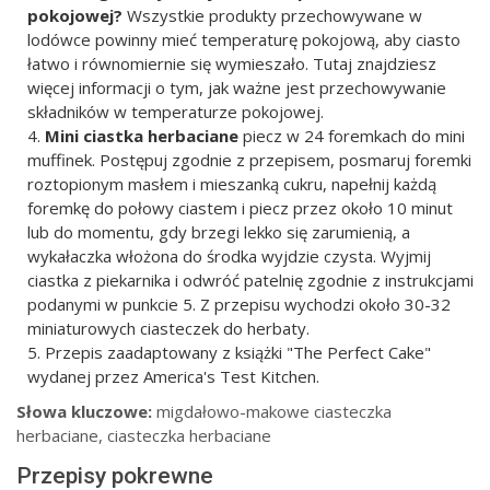
pokojowej?
Wszystkie produkty przechowywane w
lodówce powinny mieć temperaturę pokojową, aby ciasto
łatwo i równomiernie się wymieszało. Tutaj znajdziesz
więcej informacji o tym, jak ważne jest przechowywanie
składników w temperaturze pokojowej.
Mini ciastka herbaciane
piecz w 24 foremkach do mini
muffinek. Postępuj zgodnie z przepisem, posmaruj foremki
roztopionym masłem i mieszanką cukru, napełnij każdą
foremkę do połowy ciastem i piecz przez około 10 minut
lub do momentu, gdy brzegi lekko się zarumienią, a
wykałaczka włożona do środka wyjdzie czysta. Wyjmij
ciastka z piekarnika i odwróć patelnię zgodnie z instrukcjami
podanymi w punkcie 5. Z przepisu wychodzi około 30-32
miniaturowych ciasteczek do herbaty.
Przepis zaadaptowany z książki "The Perfect Cake"
wydanej przez America's Test Kitchen.
Słowa kluczowe:
migdałowo-makowe ciasteczka
herbaciane, ciasteczka herbaciane
Przepisy pokrewne