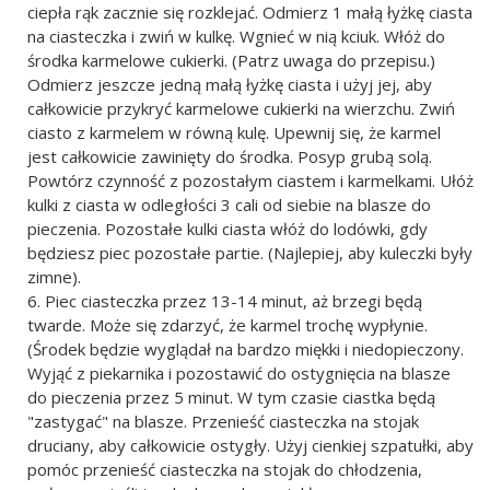
ciepła rąk zacznie się rozklejać. Odmierz 1 małą łyżkę ciasta
na ciasteczka i zwiń w kulkę. Wgnieć w nią kciuk. Włóż do
środka karmelowe cukierki. (Patrz uwaga do przepisu.)
Odmierz jeszcze jedną małą łyżkę ciasta i użyj jej, aby
całkowicie przykryć karmelowe cukierki na wierzchu. Zwiń
ciasto z karmelem w równą kulę. Upewnij się, że karmel
jest całkowicie zawinięty do środka. Posyp grubą solą.
Powtórz czynność z pozostałym ciastem i karmelkami. Ułóż
kulki z ciasta w odległości 3 cali od siebie na blasze do
pieczenia. Pozostałe kulki ciasta włóż do lodówki, gdy
będziesz piec pozostałe partie. (Najlepiej, aby kuleczki były
zimne).
Piec ciasteczka przez 13-14 minut, aż brzegi będą
twarde. Może się zdarzyć, że karmel trochę wypłynie.
(Środek będzie wyglądał na bardzo miękki i niedopieczony.
Wyjąć z piekarnika i pozostawić do ostygnięcia na blasze
do pieczenia przez 5 minut. W tym czasie ciastka będą
"zastygać" na blasze. Przenieść ciasteczka na stojak
druciany, aby całkowicie ostygły. Użyj cienkiej szpatułki, aby
pomóc przenieść ciasteczka na stojak do chłodzenia,