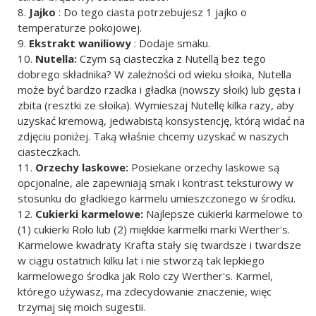
Jajko
: Do tego ciasta potrzebujesz 1 jajko o
temperaturze pokojowej.
Ekstrakt waniliowy
: Dodaje smaku.
Nutella:
Czym są ciasteczka z Nutellą bez tego
dobrego składnika? W zależności od wieku słoika, Nutella
może być bardzo rzadka i gładka (nowszy słoik) lub gęsta i
zbita (resztki ze słoika). Wymieszaj Nutellę kilka razy, aby
uzyskać kremową, jedwabistą konsystencję, którą widać na
zdjęciu poniżej. Taką właśnie chcemy uzyskać w naszych
ciasteczkach.
Orzechy laskowe:
Posiekane orzechy laskowe są
opcjonalne, ale zapewniają smak i kontrast teksturowy w
stosunku do gładkiego karmelu umieszczonego w środku.
Cukierki karmelowe:
Najlepsze cukierki karmelowe to
(1) cukierki Rolo lub (2) miękkie karmelki marki Werther's.
Karmelowe kwadraty Krafta stały się twardsze i twardsze
w ciągu ostatnich kilku lat i nie stworzą tak lepkiego
karmelowego środka jak Rolo czy Werther's. Karmel,
którego używasz, ma zdecydowanie znaczenie, więc
trzymaj się moich sugestii.