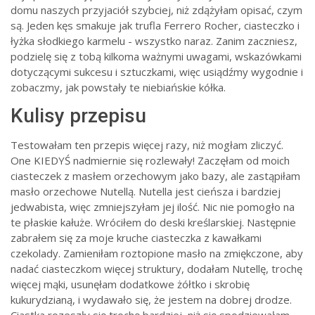
domu naszych przyjaciół szybciej, niż zdążyłam opisać, czym
są. Jeden kęs smakuje jak trufla Ferrero Rocher, ciasteczko i
łyżka słodkiego karmelu - wszystko naraz. Zanim zaczniesz,
podzielę się z tobą kilkoma ważnymi uwagami, wskazówkami
dotyczącymi sukcesu i sztuczkami, więc usiądźmy wygodnie i
zobaczmy, jak powstały te niebiańskie kółka.
Kulisy przepisu
Testowałam ten przepis więcej razy, niż mogłam zliczyć.
One KIEDYŚ nadmiernie się rozlewały! Zaczęłam od moich
ciasteczek z masłem orzechowym jako bazy, ale zastąpiłam
masło orzechowe Nutellą. Nutella jest cieńsza i bardziej
jedwabista, więc zmniejszyłam jej ilość. Nic nie pomogło na
te płaskie kałuże. Wróciłem do deski kreślarskiej. Następnie
zabrałem się za moje kruche ciasteczka z kawałkami
czekolady. Zamieniłam roztopione masło na zmiękczone, aby
nadać ciasteczkom więcej struktury, dodałam Nutellę, trochę
więcej mąki, usunęłam dodatkowe żółtko i skrobię
kukurydzianą, i wydawało się, że jestem na dobrej drodze.
Ciastka rozeszły się trochę bardziej, niż się spodziewałam.