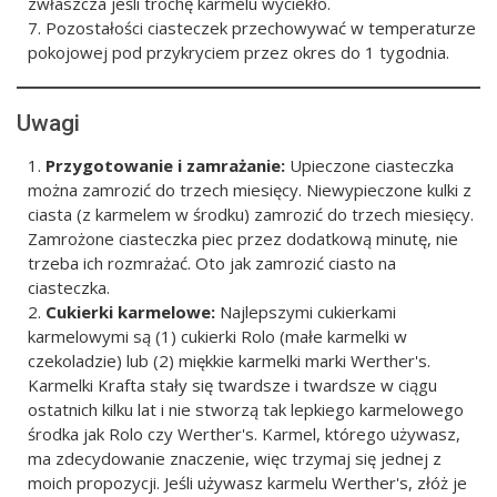
zwłaszcza jeśli trochę karmelu wyciekło.
Pozostałości ciasteczek przechowywać w temperaturze
pokojowej pod przykryciem przez okres do 1 tygodnia.
Uwagi
Przygotowanie i zamrażanie:
Upieczone ciasteczka
można zamrozić do trzech miesięcy. Niewypieczone kulki z
ciasta (z karmelem w środku) zamrozić do trzech miesięcy.
Zamrożone ciasteczka piec przez dodatkową minutę, nie
trzeba ich rozmrażać. Oto jak zamrozić ciasto na
ciasteczka.
Cukierki karmelowe:
Najlepszymi cukierkami
karmelowymi są (1) cukierki Rolo (małe karmelki w
czekoladzie) lub (2) miękkie karmelki marki Werther's.
Karmelki Krafta stały się twardsze i twardsze w ciągu
ostatnich kilku lat i nie stworzą tak lepkiego karmelowego
środka jak Rolo czy Werther's. Karmel, którego używasz,
ma zdecydowanie znaczenie, więc trzymaj się jednej z
moich propozycji. Jeśli używasz karmelu Werther's, złóż je