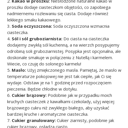
Kakao w proszku:
Niesłodzone naturalne kakao w
proszku dodaje ciasteczkom objętości, co zapobiega
nadmiernemu rozlewaniu się ciasta. Dodaje również
lekkiego smaku kakaowego.
Soda oczyszczona:
Soda oczyszczona wzmacnia
ciasteczka.
Sól i sól gruboziarnista:
Do ciasta na ciasteczka
dodajemy zwykłą sól kuchenną, a na wierzch posypujemy
odrobiną soli gruboziarnistej. Posypka jest opcjonalna, ale
doskonale smakuje w połączeniu z Nutellą i karmelem.
Wiecie, co czuję do solonego karmelu!
Masło:
Użyj zmiękczonego masła. Pamiętaj, że masło w
temperaturze pokojowej nie jest tak ciepłe, jak Ci się
wydaje. Odstaw je na 1 godzinę przed rozpoczęciem
pieczenia. Będzie chłodne w dotyku.
Cukier brązowy:
Podobnie jak w przypadku moich
kruchych ciasteczek z kawałkami czekolady, użyj więcej
brązowego cukru niż zwykłego białego, aby uzyskać
bardziej kruche i aromatyczne ciasteczka.
Cukier granulowany:
Cukier ziarnisty, podobnie jak
cukier brązowy, osładza ciasto.