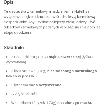
Opis
Te ciasteczka z karmelowym nadzieniem z Nutelli są
wyjątkowo miękkie i kruche, a w środku kryją karmelową
niespodziankę. Aby uzyskać najlepszy efekt, należy użyć
cukierków karmelowych podanych w przepisie i nie pomijać
etapu chłodzenia.
Składniki
2
i 1/2 szklanki (
313 g
)
mąki uniwersalnej
(łyżka i
wyrównana)
2 łyżki stołowe
(
10 g
)
niesłodzonego naturalnego
kakao w proszku
1 łyżeczka
soda oczyszczona
1/2 łyżeczki
sól
3/4 szklanki
(12 łyżek
;
170g
)
niesolonego masła
,