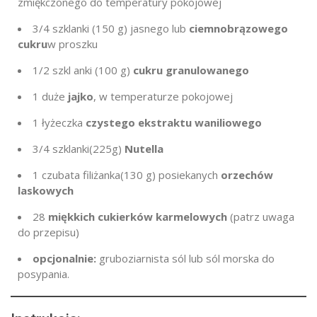
zmiękczonego do temperatury pokojowej
3/4 szklanki
(
150 g
) jasnego lub
ciemnobrązowego
cukru
w proszku
1/2 szkl
anki (
100
g)
cukru granulowanego
1
duże
jajko
, w temperaturze pokojowej
1 łyżeczka
czystego ekstraktu waniliowego
3/4 szklanki
(225g
)
Nutella
1
czubata filiżanka
(130 g
) posiekanych
orzechów
laskowych
28
miękkich
cukierków karmelowych
(patrz uwaga
do przepisu)
opcjonalnie:
gruboziarnista sól lub sól morska do
posypania.