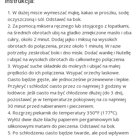
Instrukcja:
W dużej misce wymieszać mąkę, kakao w proszku, sodę
oczyszczoną i sól. Odstawić na bok.
Za pomocą miksera ręcznego lub stojącego z łopatkami,
na średnich obrotach ubij na gładko zmiękczone masło i oba
cukry, około 2 minut. Dodaj jajko i miksuj na wysokich
obrotach do połączenia, przez około 1 minutę. W razie
potrzeby zeskrobać boki i dno miski. Dodać wanilię i Nutellę
i ubijać na wysokich obrotach do całkowitego połączenia.
Wsypać suche składniki do mokrych i ubijać na małej
prędkości do ich połączenia. Wsypać orzechy laskowe.
Ciasto będzie gęste, ale jednocześnie przewiewne i lepkie.
Przykryć i schłodzić ciasto przez co najmniej 3 godziny w
lodówce. Jeśli ciasto ma być chłodzone dłużej (do 3 dni),
pozostawić je w temperaturze pokojowej na co najmniej
30 minut przed nabieraniem i pieczeniem.
Rozgrzej piekarnik do temperatury 350°F (177°C).
Wyłóż dwie duże blachy papierem pergaminowym lub
silikonowymi matami do pieczenia. Odstawić na bok.
Po schłodzeniu ciasto będzie twarde, ale pod wpływem