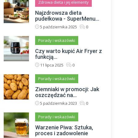
Zdrowa dieta i jej elementy
Najzdrowsza dieta
pudełkowa - SuperMenu...
5 października 2025
0
Porady i wskazówki
Czy warto kupić Air Fryer z
funkcją...
11 lipca 2025
0
Porady i wskazówki
Ziemniaki w promocji: Jak
oszczędzać na...
5 października 2023
0
Porady i wskazówki
Warzenie Piwa: Sztuka,
proces i zadowolenie