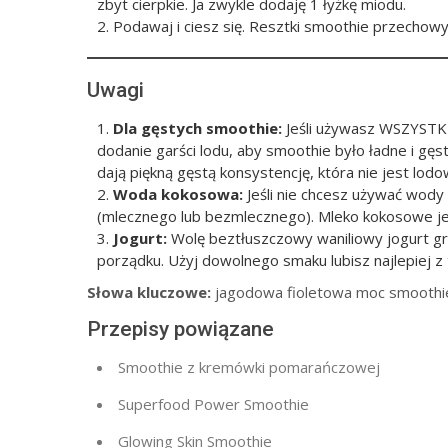
zbyt cierpkie. Ja zwykle dodaję 1 łyżkę miodu.
Podawaj i ciesz się. Resztki smoothie przechow
Uwagi
Dla gęstych smoothie:
Jeśli używasz WSZYSTK
dodanie garści lodu, aby smoothie było ładne i gę
dają piękną gęstą konsystencję, która nie jest lodo
Woda kokosowa:
Jeśli nie chcesz używać wody 
(mlecznego lub bezmlecznego). Mleko kokosowe je
Jogurt:
Wolę beztłuszczowy waniliowy jogurt gre
porządku. Użyj dowolnego smaku lubisz najlepiej z
Słowa kluczowe:
jagodowa fioletowa moc smoothi
Przepisy powiązane
Smoothie z kremówki pomarańczowej
Superfood Power Smoothie
Glowing Skin Smoothie