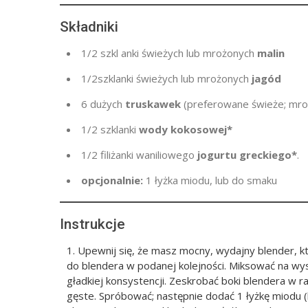
Składniki
1/2 szkl
anki świeżych lub mrożonych
malin
1/2
szklanki
świeżych lub mrożonych
jagód
6
dużych
truskawek
(preferowane świeże; mro
1/2
szklanki
wody kokosowej*
1/2
filiżanki waniliowego
jogurtu greckiego*
.
opcjonalnie:
1 łyżka miodu, lub do smaku
Instrukcje
Upewnij się, że masz mocny, wydajny blender, k
do blendera w podanej kolejności. Miksować na wys
gładkiej konsystencji. Zeskrobać boki blendera w r
gęste. Spróbować; następnie dodać 1 łyżkę miodu (l