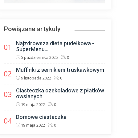
Powiązane artykuły
Najzdrowsza dieta pudełkowa -
01
SuperMenu...
5 października 2025
0
Muffinki z sernikiem truskawkowym
02
9 listopada 2022
0
Ciasteczka czekoladowe z płatków
03
owsianych
19 maja 2022
0
Domowe ciasteczka
04
19 maja 2022
0