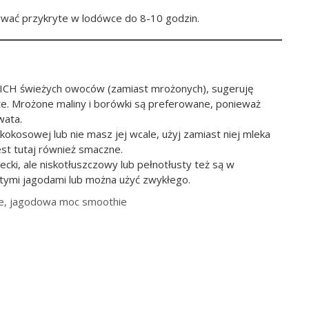
ywać przykryte w lodówce do 8-10 godzin.
ICH świeżych owoców (zamiast mrożonych), sugeruję
ste. Mrożone maliny i borówki są preferowane, ponieważ
wata.
kokosowej lub nie masz jej wcale, użyj zamiast niej mleka
st tutaj również smaczne.
cki, ale niskotłuszczowy lub pełnotłusty też są w
 tymi jagodami lub można użyć zwykłego.
e, jagodowa moc smoothie