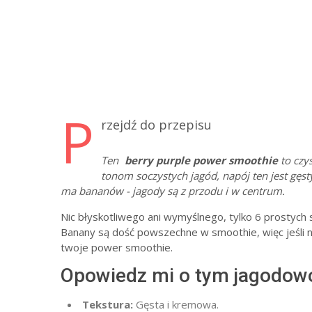
P
rzejdź do przepisu
Ten
berry purple power smoothie
to czy
tonom soczystych jagód, napój ten jest gę
ma bananów - jagody są z przodu i w centrum.
Nic błyskotliwego ani wymyślnego, tylko 6 prostych s
Banany są dość powszechne w smoothie, więc jeśli ni
twoje power smoothie.
Opowiedz mi o tym jagodow
Tekstura:
Gęsta i kremowa.