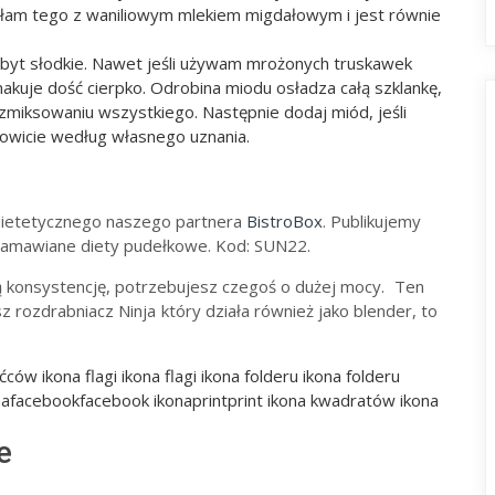
wałam tego z waniliowym mlekiem migdałowym i jest równie
byt słodkie. Nawet jeśli używam mrożonych truskawek
kuje dość cierpko. Odrobina miodu osładza całą szklankę,
zmiksowaniu wszystkiego. Następnie dodaj miód, jeśli
kowicie według własnego uznania.
dietetycznego naszego partnera
BistroBox
. Publikujemy
zamawiane diety pudełkowe. Kod: SUN22.
 konsystencję, potrzebujesz czegoś o dużej mocy.
Ten
sz rozdrabniacz Ninja
który działa również jako blender, to
ów ikona flagi ikona flagi ikona folderu ikona folderu
nafacebookfacebook ikonaprintprint ikona kwadratów ikona
e