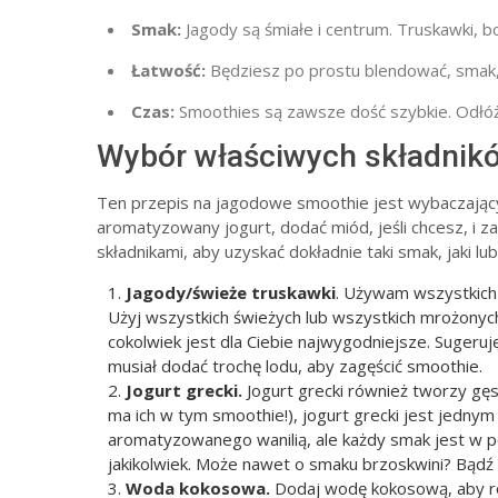
Smak:
Jagody są śmiałe i centrum. Truskawki, bo
Łatwość:
Będziesz po prostu blendować, smak,
Czas:
Smoothies są zawsze dość szybkie. Odłóż o
Wybór właściwych składnik
Ten przepis na jagodowe smoothie jest wybaczając
aromatyzowany jogurt, dodać miód, jeśli chcesz, i z
składnikami, aby uzyskać dokładnie taki smak, jaki lub
Jagody/świeże truskawki
. Używam wszystkich 
Użyj wszystkich świeżych lub wszystkich mrożonyc
cokolwiek jest dla Ciebie najwygodniejsze. Sugeruj
musiał dodać trochę lodu, aby zagęścić smoothie.
Jogurt grecki.
Jogurt grecki również tworzy gę
ma ich w tym smoothie!), jogurt grecki jest jedny
aromatyzowanego wanilią, ale każdy smak jest w 
jakikolwiek. Może nawet o smaku brzoskwini? Bądź
Woda kokosowa.
Dodaj wodę kokosową, aby roz