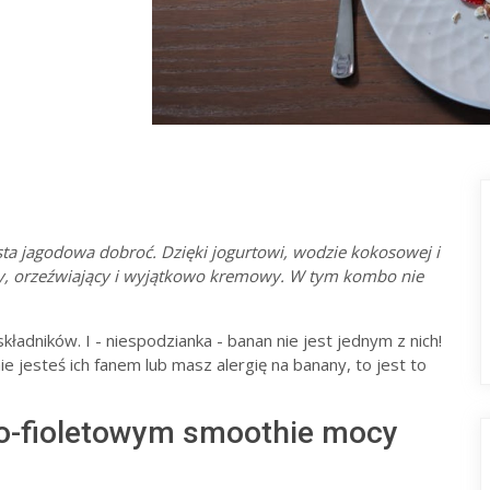
sta jagodowa dobroć. Dzięki jogurtowi, wodzie kokosowej i
sty, orzeźwiający i wyjątkowo kremowy. W tym kombo nie
kładników. I - niespodzianka - banan nie jest jednym z nich!
e jesteś ich fanem lub masz alergię na banany, to jest to
o-fioletowym smoothie mocy