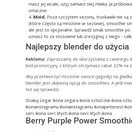
masz jej wcale, użyj zamiast niej mleka. Ja próbo
smaczne.
Miód.
Poza szczytem sezonu, truskawki nie są z
(które często są mrożone w sezonie), smoothie sma
ale jest to opcjonalne. Sprawdź smak smoothie po 
uznasz to za stosowne lub zrezygnuj z niego - cał
Najlepszy blender do użycia
Reklama:
Zapraszamy do skorzystania z cateringu 
kod promocyjny z którym otrzymasz rabat 22% na 
Aby przetworzyć mrożone owoce (jagody) na gładką
blender jest ulubioną opcją do smoothies. A jeśli ma
też się sprawdzi.
Drukuj
zegar ikona zegara ikona sztućców ikona sztućc
ikonainstagramu ikonainstagramu ikonapinterest iko
serc ikona serc litych ikona serc litych ikona
Berry Purple Power Smoothi