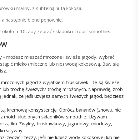
rówki i maliny, z subtelną nutą kokosa.
 a następnie blend ponownie.
koło 5-10, aby zebrać składniki i zrobić smoothie.
ów
y - możesz mieszać mrożone i świeże jagody, wybrać
astąpić mleko (mleczne lub nie) wodą kokosową. Baw się
isz.
mrożonych jagód z wyjątkiem truskawek - te są świeże.
h lub trochę świeżych/ trochę mrożonych. Naprawdę, zrób
ę jednak, że jeśli użyjesz samych świeżych jagód, będziesz
stą, kremową konsystencję. Oprócz bananów (znowu, nie
m z moich ulubionych składników smoothie. Używam
porządku. Zwykły, truskawkowy, jagodowy, miodowy,
 kreatywny.
rzedzić rzeczy. Jeśli nie lubisz wody kokosowej lub nie