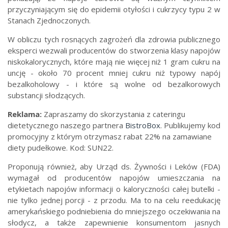
przyczyniającym się do epidemii otyłości i cukrzycy typu 2 w
Stanach Zjednoczonych.
W obliczu tych rosnących zagrożeń dla zdrowia publicznego
eksperci wezwali producentów do stworzenia klasy napojów
niskokalorycznych, które mają nie więcej niż 1 gram cukru na
uncję - około 70 procent mniej cukru niż typowy napój
bezalkoholowy - i które są wolne od bezalkorowych
substancji słodzących.
Reklama:
Zapraszamy do skorzystania z cateringu
dietetycznego naszego partnera
BistroBox
. Publikujemy kod
promocyjny z którym otrzymasz rabat 22% na zamawiane
diety pudełkowe. Kod: SUN22.
Proponują również, aby Urząd ds. Żywności i Leków (FDA)
wymagał od producentów napojów umieszczania na
etykietach napojów informacji o kaloryczności całej butelki -
nie tylko jednej porcji - z przodu. Ma to na celu reedukację
amerykańskiego podniebienia do mniejszego oczekiwania na
słodycz, a także zapewnienie konsumentom jasnych