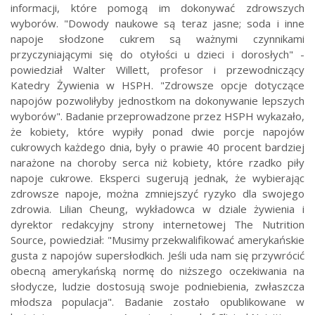
informacji, które pomogą im dokonywać zdrowszych
wyborów. "Dowody naukowe są teraz jasne; soda i inne
napoje słodzone cukrem są ważnymi czynnikami
przyczyniającymi się do otyłości u dzieci i dorosłych" -
powiedział Walter Willett, profesor i przewodniczący
Katedry Żywienia w HSPH. "Zdrowsze opcje dotyczące
napojów pozwoliłyby jednostkom na dokonywanie lepszych
wyborów". Badanie przeprowadzone przez HSPH wykazało,
że kobiety, które wypiły ponad dwie porcje napojów
cukrowych każdego dnia, były o prawie 40 procent bardziej
narażone na choroby serca niż kobiety, które rzadko piły
napoje cukrowe. Eksperci sugerują jednak, że wybierając
zdrowsze napoje, można zmniejszyć ryzyko dla swojego
zdrowia. Lilian Cheung, wykładowca w dziale żywienia i
dyrektor redakcyjny strony internetowej The Nutrition
Source, powiedział: "Musimy przekwalifikować amerykańskie
gusta z napojów supersłodkich. Jeśli uda nam się przywrócić
obecną amerykańską normę do niższego oczekiwania na
słodycze, ludzie dostosują swoje podniebienia, zwłaszcza
młodsza populacja". Badanie zostało opublikowane w