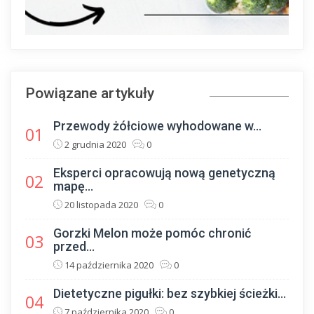
Powiązane artykuły
Przewody żółciowe wyhodowane w...
01
2 grudnia 2020
0
Eksperci opracowują nową genetyczną
02
mapę...
20 listopada 2020
0
Gorzki Melon może pomóc chronić
03
przed...
14 października 2020
0
Dietetyczne pigułki: bez szybkiej ścieżki...
04
7 października 2020
0