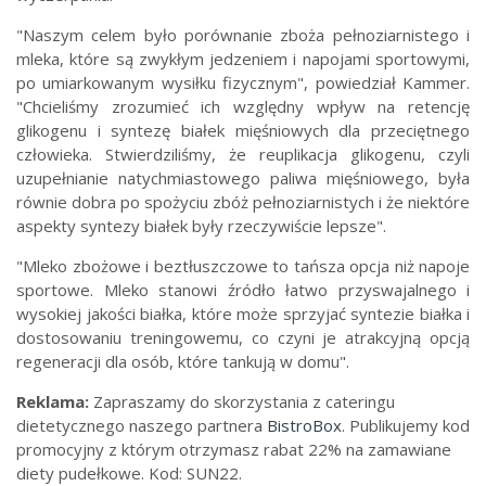
"Naszym celem było porównanie zboża pełnoziarnistego i
mleka, które są zwykłym jedzeniem i napojami sportowymi,
po umiarkowanym wysiłku fizycznym", powiedział Kammer.
"Chcieliśmy zrozumieć ich względny wpływ na retencję
glikogenu i syntezę białek mięśniowych dla przeciętnego
człowieka. Stwierdziliśmy, że reuplikacja glikogenu, czyli
uzupełnianie natychmiastowego paliwa mięśniowego, była
równie dobra po spożyciu zbóż pełnoziarnistych i że niektóre
aspekty syntezy białek były rzeczywiście lepsze".
"Mleko zbożowe i beztłuszczowe to tańsza opcja niż napoje
sportowe. Mleko stanowi źródło łatwo przyswajalnego i
wysokiej jakości białka, które może sprzyjać syntezie białka i
dostosowaniu treningowemu, co czyni je atrakcyjną opcją
regeneracji dla osób, które tankują w domu".
Reklama:
Zapraszamy do skorzystania z cateringu
dietetycznego naszego partnera
BistroBox
. Publikujemy kod
promocyjny z którym otrzymasz rabat 22% na zamawiane
diety pudełkowe. Kod: SUN22.