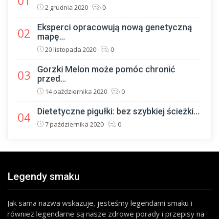
01
2 grudnia 2020
0
Eksperci opracowują nową genetyczną
02
mapę...
20 listopada 2020
0
Gorzki Melon może pomóc chronić
03
przed...
14 października 2020
0
Dietetyczne pigułki: bez szybkiej ścieżki...
04
7 października 2020
0
Legendy smaku
Jak sama nazwa wskazuje, jesteśmy legendami smaku i
równiez legendarne są nasze zdrowe porady i przepisy na