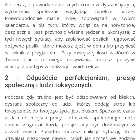
Ale teraz, z powodu społecznych środków dystansujących,
wydarzenia społeczne wyglądają zupełnie inaczej.
Prawdopodobnie macie mniej zobowiązań w swoim
kalendarzu, a dla tych, którzy wciąż są na horyzoncie,
bezpieczniej jest przynosić własne jedzenie. Skorzystaj z
tych nowych sytuacji, aby zaplanować posiłek i ugotować
pożywne posiłki, które możesz zjeść w domu lub przynieść
na piknik z przyjaciółmi. Przy mniejszej ilości zakłóceń w
Twoim planie zdrowego odżywiania, możesz poczynić
znaczące postępy w realizacji Twoich celów.
2 - Odpuśćcie perfekcjonizm, presję
społeczną i ludzi toksycznych.
Podczas gdy trudno jest być odizolowanym od bliskich,
dystans społeczny od ludzi, którzy dodają stres lub
toksyczność do twojego życia jest plusem. Spędzanie czasu
z dala od miejsca pracy i otoczenia społecznego może
pomóc złagodzić każdą presję, aby być doskonałym w
oczach innych. Ponadto, możesz uniknąć sytuacji, które
utrwalają niezdrowe nawyki, takich jak szczęśliwe godziny