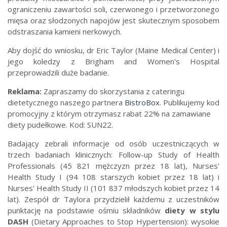
ograniczeniu zawartości soli, czerwonego i przetworzonego
mięsa oraz słodzonych napojów jest skutecznym sposobem
odstraszania kamieni nerkowych.
Aby dojść do wniosku, dr Eric Taylor (Maine Medical Center) i
jego koledzy z Brigham and Women's Hospital
przeprowadzili duże badanie.
Reklama:
Zapraszamy do skorzystania z cateringu
dietetycznego naszego partnera
BistroBox
. Publikujemy kod
promocyjny z którym otrzymasz rabat 22% na zamawiane
diety pudełkowe. Kod: SUN22.
Badający zebrali informacje od osób uczestniczących w
trzech badaniach klinicznych: Follow-up Study of Health
Professionals (45 821 mężczyzn przez 18 lat), Nurses'
Health Study I (94 108 starszych kobiet przez 18 lat) i
Nurses' Health Study II (101 837 młodszych kobiet przez 14
lat). Zespół dr Taylora przydzielił każdemu z uczestników
punktację na podstawie ośmiu składników
diety w stylu
DASH
(Dietary Approaches to Stop Hypertension): wysokie