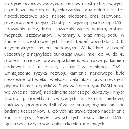
spożycie owoców, warzyw, orzechów i roślin strączkowych,
niskotłuszczowe produkty mleczarskie oraz pełnoziarniste i
niskotłuszczowe sole, napoje słodzone oraz czerwone i
przetworzone mięso. Osoby z wyższą punktacją DASH
spożywały diety, które zawierały więcej wapnia, potasu,
magnezu, szczawianów i witaminy C oraz mniej sodu. W
sumie u uczestników tych trzech badań powstało 5 645
incydentalnych kamieni nerkowych. W każdym z badań
uczestnicy z najwyższą punktacją DASH mieli od 40 do 45
procent mniejsze prawdopodobieństwo rozwoju kamieni
nerkowych niż uczestnicy z najniższą punktacją DASH.
Zmniejszenie ryzyka rozwoju kamienia nerkowego było
niezależne od wieku, wielkości ciała, ilości przyjmowanych
płynów i innych czynników. Ponieważ dieta typu DASH może
wpływać na rozwój nadciśnienia tętniczego, cukrzycy i innych
chorób przewlekłych związanych z kamicą nerkową,
naukowcy przeprowadzili również analizę ograniczoną do
badania uczestników, u których nie stwierdzono nadciśnienia
ani cukrzycy. Nawet wśród tych osób dieta DASH
ograniczyła ryzyko wystąpienia kamieni nerkowych.